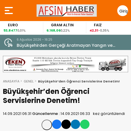
Giriş
Yap
EURO
GRAM ALTIN
FAİZ
53,8477
6.168,06
42,31
0,01%
0,22%
-0,35%
6 Ağustos 2026 - 16:25
su.
Büyükşehirden Gerçeği Aratmayan Yangın ve
Kurtarma Tatbikatı.
ANASAYFA
GENEL
Büyükşehir’den Öğrenci Servislerine Denetim!
Büyükşehir’den Öğrenci
Servislerine Denetim!
14.09.2021 06:31
Güncellenme :
14.09.2021 06:33
kez görüntülendi