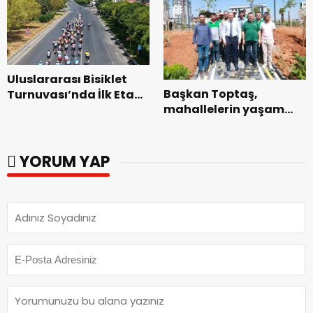
Uluslararası Bisiklet
Başkan Toptaş,
Turnuvası’nda İlk Etap
mahallelerin yaşam
Başarıyla
kalitesini artıran
Tamamlandı.
parkları ziyaret etti.
YORUM YAP