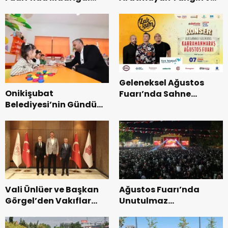
Coşkusu.
Kurtarma Tatbikatı.
Geleneksel Ağustos
Onikişubat
Fuarı’nda Sahne
Belediyesi’nin Gündüz
Zakkum’un.
Bakımevi’nde yeni
dönemin ön kayıtları
başladı.
Vali Ünlüer ve Başkan
Ağustos Fuarı’nda
Görgel’den Vakıflar
Unutulmaz
Genel Müdürlüğü’ne
Dedublüman Gecesi.
ziyaret.