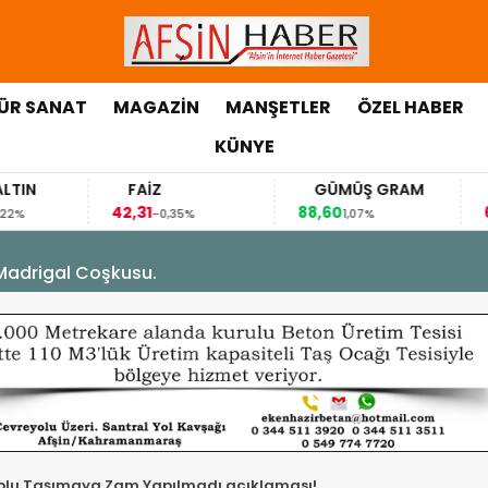
ÜR SANAT
MAGAZİN
MANŞETLER
ÖZEL HABER
KÜNYE
EURO
GRAM ALTIN
FAİZ
,8477
6.168,06
42,31
0,01%
0,22%
-0,35%
yan Yangın ve Kurtarma Tatbikatı.
plu Taşımaya Zam Yapılmadı açıklaması!