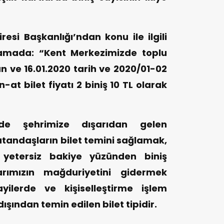
esi Başkanlığı’ndan konu ile ilgili
klamada: “Kent Merkezimizde toplu
n ve 16.01.2020 tarih ve 2020/01-02
n-at bilet fiyatı 2 biniş 10 TL olarak
lde şehrimize dışarıdan gelen
andaşların bilet temini sağlamak,
etersiz bakiye yüzünden biniş
ımızın mağduriyetini gidermek
yilerde ve kişiselleştirme işlem
ışından temin edilen bilet tipidir.