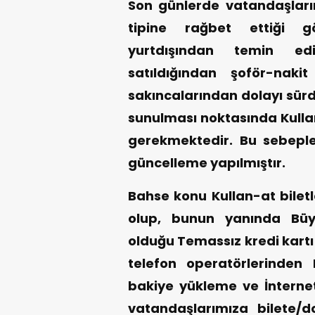
Son günlerde vatandaşları
tipine rağbet ettiği gö
yurtdışından temin ed
satıldığından şoför-naki
sakıncalarından dolayı sürd
sunulması noktasında Kullan
gerekmektedir. Bu sebeple
güncelleme yapılmıştır.
Bahse konu Kullan-at biletl
olup, bunun yanında Büyü
olduğu Temassız kredi kartı i
telefon operatörlerinde
bakiye yükleme ve İntern
vatandaşlarımıza bilete/