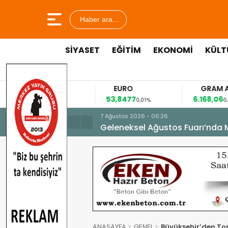
Haber ara...
SİYASET
EĞİTİM
EKONOMİ
KÜLT
BIST 100
DOLAR
13.943,87
47,3391
53
-0,95%
0,16%
6 Ağustos 2026 - 16:25
Büyükşehirden Gerçeği Aratma
ANASAYFA
GENEL
Büyükşehir’den To