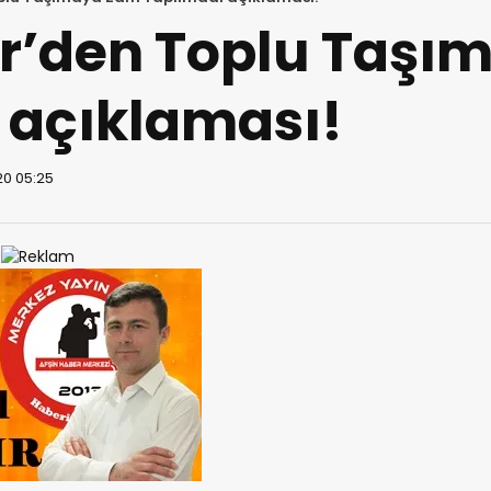
r’den Toplu Taşı
 açıklaması!
20 05:25