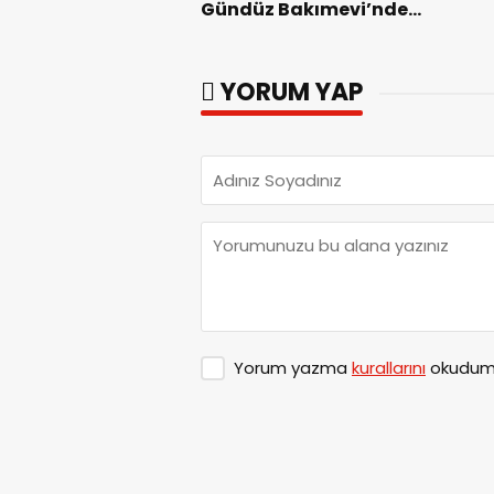
Z
Gündüz Bakımevi’nde
yeni dönemin ön kayıtları
başladı.
YORUM YAP
Yorum yazma
kurallarını
okudum 