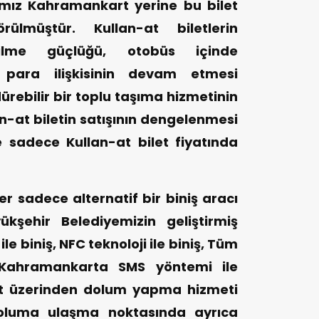
mız Kahramankart yerine bu bilet
rülmüştür. Kullan-at biletlerin
ilme güçlüğü, otobüs içinde
t para ilişkisinin devam etmesi
ürebilir bir toplu taşıma hizmetinin
-at biletin satışının dengelenmesi
 sadece Kullan-at bilet fiyatında
er sadece alternatif bir biniş aracı
kşehir Belediyemizin geliştirmiş
le biniş, NFC teknoloji ile biniş, Tüm
n Kahramankarta SMS yöntemi ile
et üzerinden dolum yapma hizmeti
doluma ulaşma noktasında ayrıca