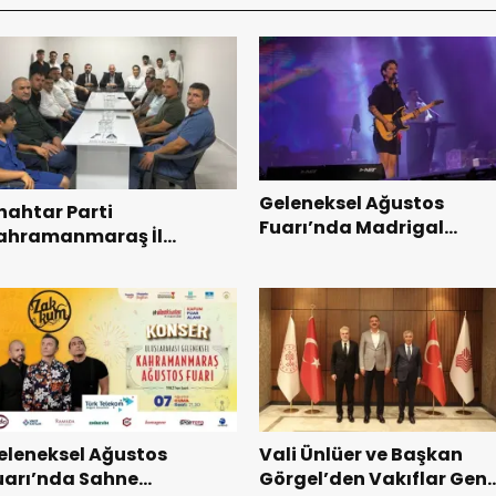
Geleneksel Ağustos
nahtar Parti
Fuarı’nda Madrigal
ahramanmaraş İl
Coşkusu.
aşkanı Kayıran, Afşin
şkilatı ile buluştu.
eleneksel Ağustos
Vali Ünlüer ve Başkan
uarı’nda Sahne
Görgel’den Vakıflar Gene