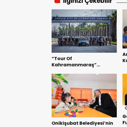
İlginizi Çekebilir
A
“Tour Of
K
Kahramanmaraş”
B
Uluslararası Yol Bisikleti
Te
Turnuvası Tamamlandı.
G
F
Onikişubat Belediyesi’nin