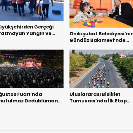
üyükşehirden Gerçeği
ratmayan Yangın ve
Onikişubat Belediyesi’ni
urtarma Tatbikatı.
Gündüz Bakımevi’nde
yeni dönemin ön kayıtlar
başladı.
ğustos Fuarı’nda
Uluslararası Bisiklet
nutulmaz Dedublüman
Turnuvası’nda İlk Etap
ecesi.
Başarıyla Tamamlandı.