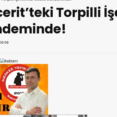
it’teki Torpilli İ
ndeminde!
 06:58