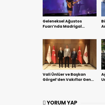
Geleneksel Ağustos
B
Fuarı’nda Madrigal
A
Coşkusu.
K
Vali Ünlüer ve Başkan
A
Görgel’den Vakıflar Genel
U
Müdürlüğü’ne ziyaret.
G
YORUM YAP