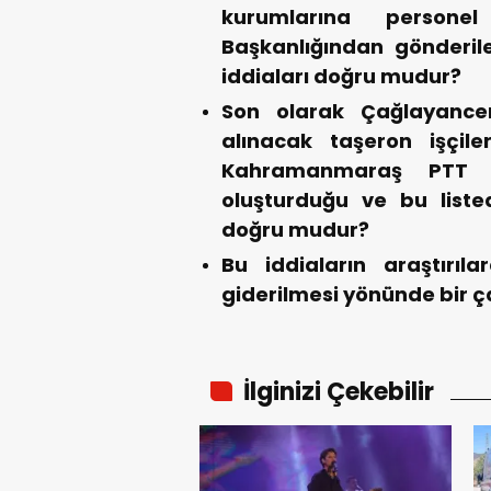
kurumlarına persone
Başkanlığından gönderilen
iddiaları doğru mudur?
Son olarak Çağlayancer
alınacak taşeron işçile
Kahramanmaraş PTT B
oluşturduğu ve bu listede
doğru mudur?
Bu iddiaların araştırıla
giderilmesi yönünde bir ç
İlginizi Çekebilir