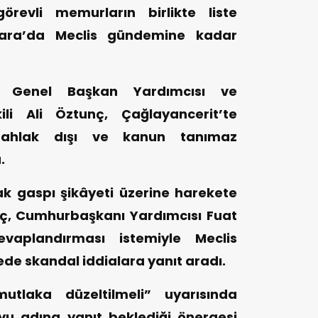
revli memurların birlikte liste
nkara’da Meclis gündemine kadar
i Genel Başkan Yardımcısı ve
li Ali Öztunç, Çağlayancerit’te
 ahlak dışı ve kanun tanımaz
.
k gaspı şikâyeti üzerine harekete
ç, Cumhurbaşkanı Yardımcısı Fuat
evaplandırması istemiyle Meclis
ede skandal iddialara yanıt aradı.
mutlaka düzeltilmeli” uyarısında
u adına yanıt beklediği önergesi