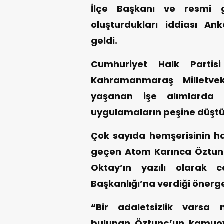
İlçe Başkanı ve resmi gö
oluşturdukları iddiası A
geldi.
Cumhuriyet Halk Partis
Kahramanmaraş Milletveki
yaşanan işe alımlarda
uygulamaların peşine düştü
Çok sayıda hemşerisinin ha
geçen Atom Karınca Öztun
Oktay’ın yazılı olarak c
Başkanlığı’na verdiği önerg
“Bir adaletsizlik varsa 
bulunan Öztunç’un kamuoy