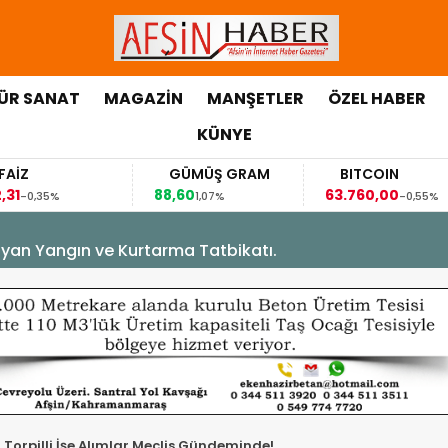
ÜR SANAT
MAGAZİN
MANŞETLER
ÖZEL HABER
KÜNYE
GÜMÜŞ GRAM
BITCOIN
88,60
63.760,00
5%
1,07%
-0,55%
yan Yangın ve Kurtarma Tatbikatı.
 Torpilli İşe Alımlar Meclis Gündeminde!