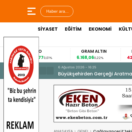
Haber ara...
SİYASET
EĞİTİM
EKONOMİ
KÜLT
EURO
GRAM ALTIN
FAİZ
53,8477
6.168,06
42,31
0,01%
0,22%
-0,3
6 Ağustos 2026 - 16:25
Büyükşehirden Gerçeği Aratma
ANASAYFA
GENEL
Çağlayancerit’teki