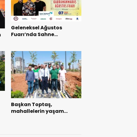
Geleneksel Ağustos
Fuarı’nda Sahne
n
Zakkum’un.
ı
Başkan Toptaş,
mahallelerin yaşam
kalitesini artıran parkları
ziyaret etti.