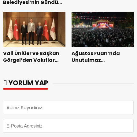
Belediyesi’nin Gündüz
Zakkum’un.
Bakımevi’nde yeni
dönemin ön kayıtları
başladı.
Vali Ünlüer ve Başkan
Ağustos Fuarı’nda
Görgel’den Vakıflar
Unutulmaz
Genel Müdürlüğü’ne
Dedublüman Gecesi.
ziyaret.
YORUM YAP