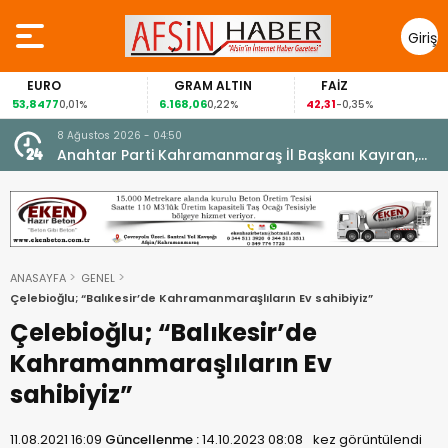
Giriş
Yap
GRAM ALTIN
FAİZ
GÜMÜŞ G
6.168,06
42,31
88,60
%
0,22%
-0,35%
1,07%
8 Ağustos 2026 - 04:50
ikleti
Anahtar Parti Kahramanmaraş İl Başkanı Kayıran,
Afşin Teşkilatı ile buluştu.
ANASAYFA
GENEL
Çelebioğlu; “Balıkesir’de Kahramanmaraşlıların Ev sahibiyiz”
Çelebioğlu; “Balıkesir’de
Kahramanmaraşlıların Ev
sahibiyiz”
11.08.2021 16:09
Güncellenme :
14.10.2023 08:08
kez görüntülendi