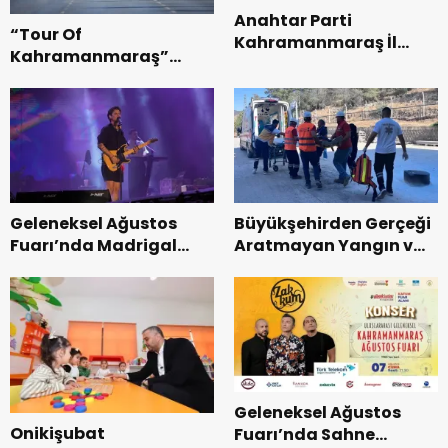
Anahtar Parti
“Tour Of
Kahramanmaraş İl
Kahramanmaraş”
Başkanı Kayıran, Afşin
Uluslararası Yol
Teşkilatı ile buluştu.
Bisikleti Turnuvası
Tamamlandı.
Geleneksel Ağustos
Büyükşehirden Gerçeği
Fuarı’nda Madrigal
Aratmayan Yangın ve
Coşkusu.
Kurtarma Tatbikatı.
Geleneksel Ağustos
Onikişubat
Fuarı’nda Sahne