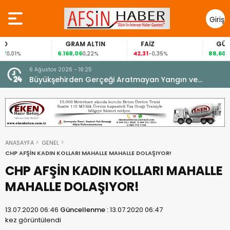
Giriş
Yap
GRAM ALTIN
FAİZ
GÜMÜŞ GRA
6.168,06
42,31
88,60
0,22%
-0,35%
1,07%
6 Ağustos 2026 - 16:25
su.
Büyükşehirden Gerçeği Aratmayan Yangın ve
Kurtarma Tatbikatı.
ANASAYFA
GENEL
CHP AFŞİN KADIN KOLLARI MAHALLE MAHALLE DOLAŞIYOR!
CHP AFŞİN KADIN KOLLARI MAHALLE
MAHALLE DOLAŞIYOR!
13.07.2020 06:46
Güncellenme :
13.07.2020 06:47
kez görüntülendi