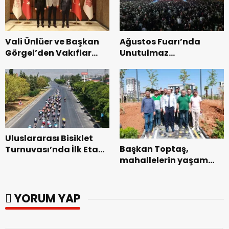
Vali Ünlüer ve Başkan
Ağustos Fuarı’nda
Görgel’den Vakıflar
Unutulmaz
Genel Müdürlüğü’ne
Dedublüman Gecesi.
ziyaret.
Uluslararası Bisiklet
Başkan Toptaş,
Turnuvası’nda İlk Etap
mahallelerin yaşam
Başarıyla
kalitesini artıran
Tamamlandı.
parkları ziyaret etti.
YORUM YAP