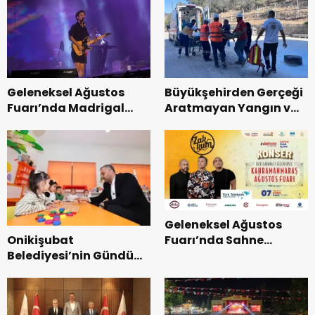
Geleneksel Ağustos
Büyükşehirden Gerçeği
Fuarı’nda Madrigal
Aratmayan Yangın ve
Coşkusu.
Kurtarma Tatbikatı.
Geleneksel Ağustos
Onikişubat
Fuarı’nda Sahne
Belediyesi’nin Gündüz
Zakkum’un.
Bakımevi’nde yeni
dönemin ön kayıtları
başladı.