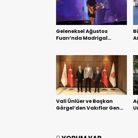
Geleneksel Ağustos
B
Fuarı’nda Madrigal
A
Coşkusu.
K
Vali Ünlüer ve Başkan
A
Görgel’den Vakıflar Genel
U
Müdürlüğü’ne ziyaret.
G