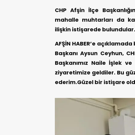
CHP Afşin İlçe Başkanlığ
mahalle muhtarları da kat
ilişkin istişarede bulundular
AFŞİN HABER’e açıklamada bu
Başkanı Aysun Ceyhun, CH
Başkanımız Naile İşlek ve
ziyaretimize geldiler. Bu gü
ederim.Güzel bir istişare ol