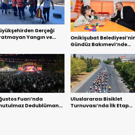
üyükşehirden Gerçeği
ratmayan Yangın ve
Onikişubat Belediyesi’ni
urtarma Tatbikatı.
Gündüz Bakımevi’nde
yeni dönemin ön kayıtlar
başladı.
ğustos Fuarı’nda
Uluslararası Bisiklet
nutulmaz Dedublüman
Turnuvası’nda İlk Etap
ecesi.
Başarıyla Tamamlandı.