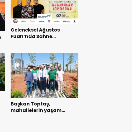
Geleneksel Ağustos
Fuarı’nda Sahne
n
Zakkum’un.
ı
Başkan Toptaş,
mahallelerin yaşam
kalitesini artıran parkları
ziyaret etti.