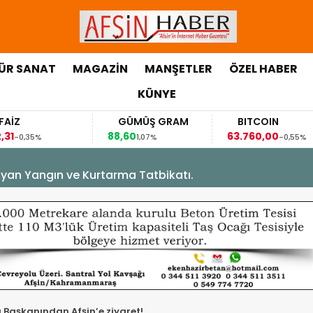
ÜR SANAT
MAGAZİN
MANŞETLER
ÖZEL HABER
KÜNYE
GÜMÜŞ GRAM
BITCOIN
88,60
63.760,00
,35%
1,07%
-0,55%
yan Yangın ve Kurtarma Tatbikatı.
ı Başkanından Afşin’e ziyaret!