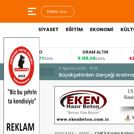
Haber ara...
SİYASET
EĞİTİM
EKONOMİ
KÜLT
EURO
GRAM ALTIN
FAİZ
53,8477
6.168,06
42,31
0,01%
0,22%
-0
6 Ağustos 2026 - 16:25
Büyükşehirden Gerçeği Aratma
ANASAYFA
GENEL
CHP İl Kadın Kollar