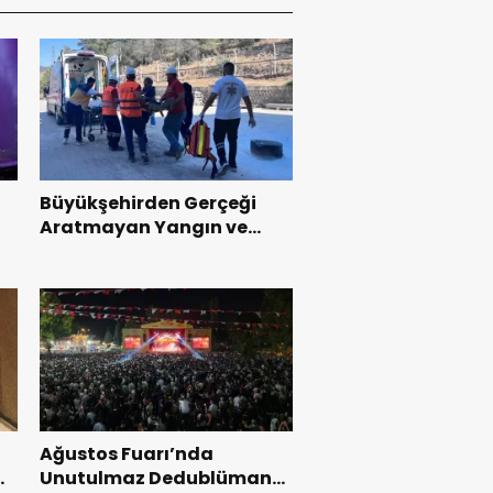
Büyükşehirden Gerçeği
Aratmayan Yangın ve
Kurtarma Tatbikatı.
Ağustos Fuarı’nda
l
Unutulmaz Dedublüman