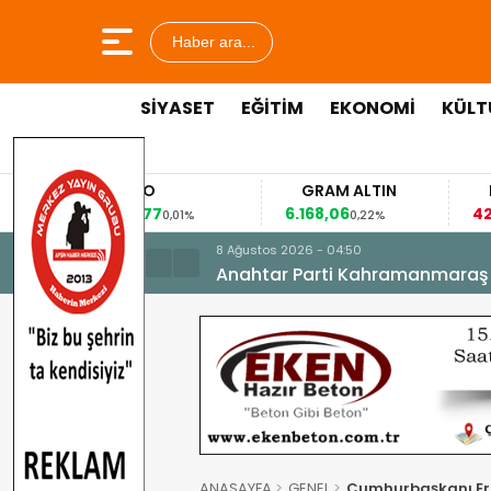
Haber ara...
SİYASET
EĞİTİM
EKONOMİ
KÜLT
EURO
GRAM ALTIN
FAİZ
53,8477
6.168,06
42,31
0,01%
0,22%
-0,3
8 Ağustos 2026 - 04:50
Anahtar Parti Kahramanmaraş İl 
ANASAYFA
GENEL
Cumhurbaşkanı Erd