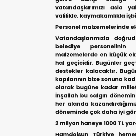
vatandaşlarımızı asla y
valilikle, kaymakamlıkla işbi
Personel malzemelerinde e
Vatandaşlarımızla doğrud
belediye personelinin
malzemelerde en küçük eksi
hal geçicidir. Bugünler geç
destekler kalacaktır. Bugün
kapılarının bize sonuna kad
olarak bugüne kadar milleti
İnşallah bu salgın dönemi
her alanda kazandırdığımız
döneminde çok daha iyi göre
2 milyon haneye 1000 TL ya
Hamdolsun Türkiye hemen