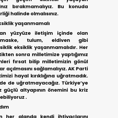
alnız bırakmamalıyız. Bu konuda
rliği halinde olmalısınız.
ksiklik yaşanmamalı
an yüzyüze iletişim içinde olan
 maske, tulum, eldiven gibi
klik eksiklik yaşanmamalıdır. Her
tikten sonra milletimize yaptığımız
leri fırsat bilip milletimizin gönül
ar açılmasını sağlamalıyız. AK Parti
mizi hayal kırıklığına uğratmadık.
nde de uğratmayacağız. Türkiye’ye
 güçlü altyapının önemini bu kriz
biliyoruz .
rdım
 her alanda kendi ihtiyaçlarını