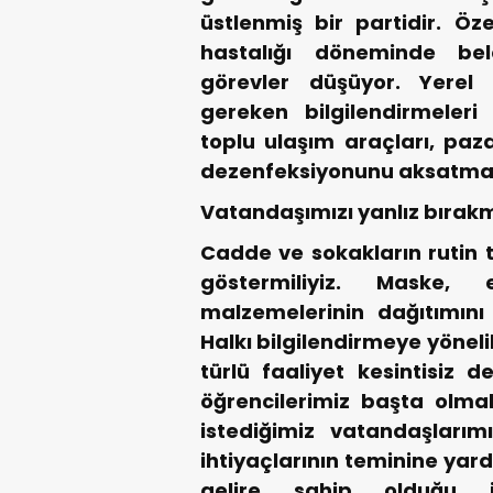
üstlenmiş bir partidir. Öze
hastalığı döneminde be
görevler düşüyor. Yerel 
gereken bilgilendirmeleri
toplu ulaşım araçları, paza
dezenfeksiyonunu aksatma
Vatandaşımızı yanlız bırak
Cadde ve sokakların rutin 
göstermiliyiz. Maske, 
malzemelerinin dağıtımını 
Halkı bilgilendirmeye yönel
türlü faaliyet kesintisiz d
öğrencilerimiz başta olma
istediğimiz vatandaşlarımız
ihtiyaçlarının teminine yardı
gelire sahip olduğu i