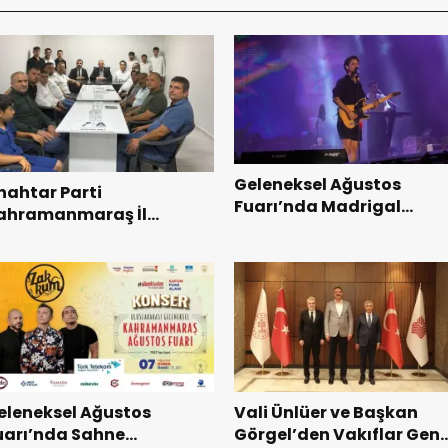
Geleneksel Ağustos
nahtar Parti
Fuarı’nda Madrigal
ahramanmaraş İl
Coşkusu.
aşkanı Kayıran, Afşin
şkilatı ile buluştu.
eleneksel Ağustos
Vali Ünlüer ve Başkan
uarı’nda Sahne
Görgel’den Vakıflar Gene