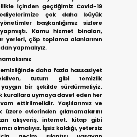
llikle içinden geçtiğimiz Covid-19
lediyelerimize çok daha büyük
yönetimler başkanlığımız sizlere
 yapmıştı. Kamu hizmet binaları,
r yerleri, çöp toplama alanlarının
dan yapmalıyız.
mamalısınız
temizliğinde daha fazla hassasiyet
eldiven, tutum gibi temizlik
yaygın bir şekilde sürdürmeliyiz.
ik kurallara uymaya davet eden her
evam ettirilmelidir. Yaşlılarımız ve
k üzere evlerinden çıkmamalarını
ın alışveriş, internet, kitap gibi
mcı olmalıyız. İşsiz kaldığı, yetersiz
çin geçim sıkıntısı yaşayan