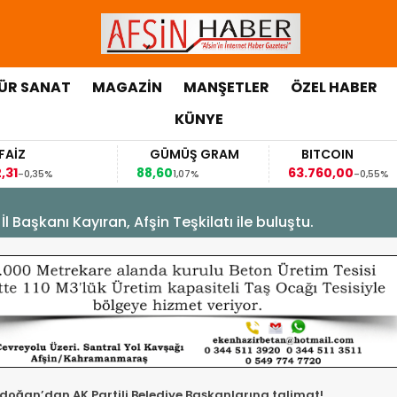
ÜR SANAT
MAGAZİN
MANŞETLER
ÖZEL HABER
KÜNYE
GÜMÜŞ GRAM
BITCOIN
88,60
63.760,00
5%
1,07%
-0,55%
Başkanı Kayıran, Afşin Teşkilatı ile buluştu.
oğan’dan AK Partili Belediye Başkanlarına talimat!