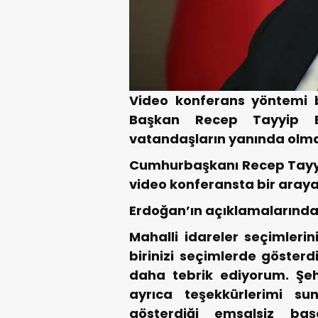
Video konferans yöntemi 
Başkan Recep Tayyip Er
vatandaşların yanında olma 
Cumhurbaşkanı Recep Tayyip
video konferansta bir araya
Erdoğan’ın açıklamalarından
Mahalli idareler seçimlerini
birinizi seçimlerde gösterd
daha tebrik ediyorum. Şehir
ayrıca teşekkürlerimi su
gösterdiği emsalsiz başa