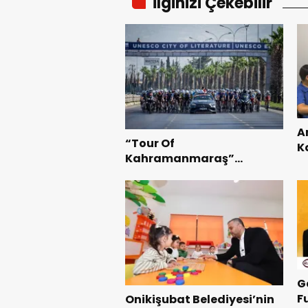
İlginizi Çekebilir
A
“Tour Of
K
Kahramanmaraş”
B
Uluslararası Yol Bisikleti
Te
Turnuvası Tamamlandı.
G
F
Onikişubat Belediyesi’nin