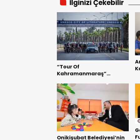
İlginizi Çekebilir
A
“Tour Of
K
Kahramanmaraş”
B
Uluslararası Yol Bisikleti
Te
Turnuvası Tamamlandı.
G
F
Onikişubat Belediyesi’nin