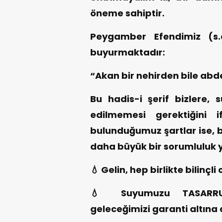
öneme sahiptir.
Peygamber Efendimiz (s.a
buyurmaktadır:
“Akan bir nehirden bile abde
Bu hadis-i şerif bizlere, s
edilmemesi gerektiğini 
bulunduğumuz şartlar ise, b
daha büyük bir sorumluluk 
💧 Gelin, hep birlikte bilinçli 
💧 Suyumuzu TASARRUF
geleceğimizi garanti altına 