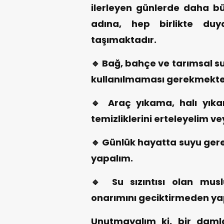
ilerleyen günlerde daha bü
adına, hep birlikte du
taşımaktadır.
🔹 Bağ, bahçe ve tarımsal s
kullanılmaması gerekmekte
🔹 Araç yıkama, halı yıka
temizliklerini erteleyelim v
🔹 Günlük hayatta suyu ger
yapalım.
🔹 Su sızıntısı olan musl
onarımını geciktirmeden ya
Unutmayalım ki, bir damla