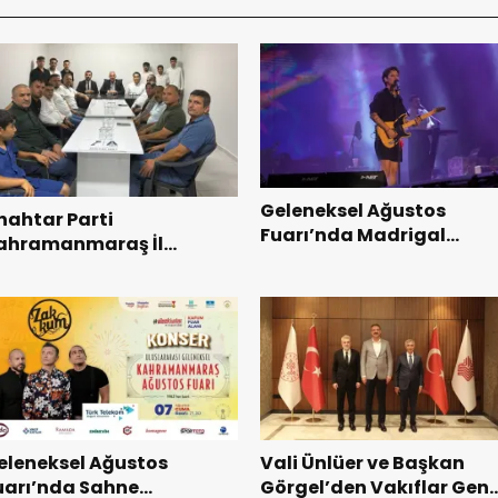
Geleneksel Ağustos
nahtar Parti
Fuarı’nda Madrigal
ahramanmaraş İl
Coşkusu.
aşkanı Kayıran, Afşin
şkilatı ile buluştu.
eleneksel Ağustos
Vali Ünlüer ve Başkan
uarı’nda Sahne
Görgel’den Vakıflar Gene