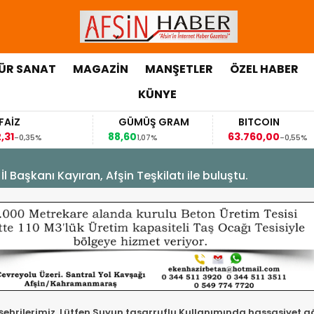
ÜR SANAT
MAGAZİN
MANŞETLER
ÖZEL HABER
KÜNYE
GÜMÜŞ GRAM
BITCOIN
G
88,60
63.760,00
63,
1,07%
-0,55%
Başkanı Kayıran, Afşin Teşkilatı ile buluştu.
mşehrilerimiz. Lütfen Suyun tasarruflu Kullanımında hassasiyet g