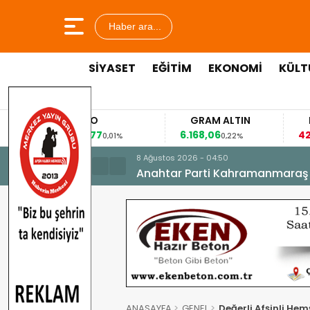
Haber ara...
SİYASET
EĞİTİM
EKONOMİ
KÜLT
EURO
GRAM ALTIN
FAİZ
53,8477
6.168,06
42,31
0,01%
0,22%
-0,35%
8 Ağustos 2026 - 04:50
Anahtar Parti Kahramanmaraş İl 
ANASAYFA
GENEL
Değerli Afşinli He