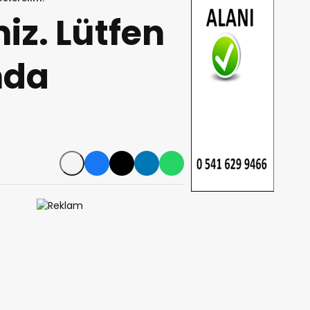
iz. Lütfen
nda