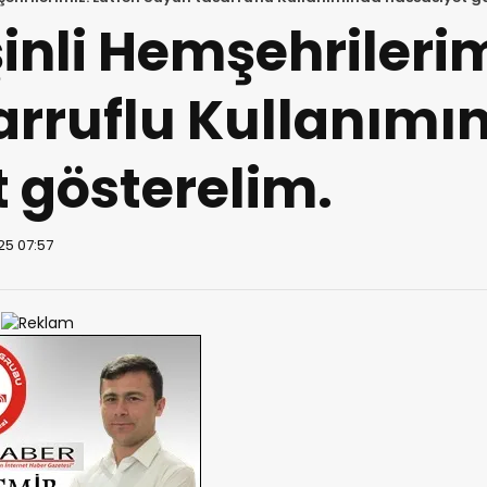
şinli Hemşehrilerim
arruflu Kullanımı
 gösterelim.
25 07:57