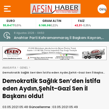
Giriş
Yap
EURO
GRAM ALTIN
FAİZ
53,8477
6.168,06
42,31
0,01%
0,22%
-0,35%
8 Ağustos 2026 - 04:50
ikleti
Anahtar Parti Kahramanmaraş İl Başkanı Kayıran,
Afşin Teşkilatı ile buluştu.
ANASAYFA
GENEL
Demokratik Sağlık Sen’den İstifa eden Aydın,Şehit-Gazi Sen İl Başkanı
oldu!
Demokratik Sağlık Sen’den İstifa
eden Aydın,Şehit-Gazi Sen İl
Başkanı oldu!
03.05.2021 05:48
Güncellenme :
03.05.2021 05:49