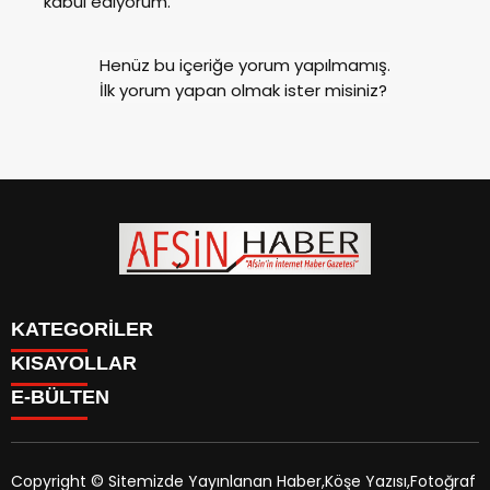
kabul ediyorum.
Henüz bu içeriğe yorum yapılmamış.
İlk yorum yapan olmak ister misiniz?
KATEGORİLER
KISAYOLLAR
SİYASET
E-BÜLTEN
EĞİTİM
SİYASET
EKONOMİ
EĞİTİM
KÜLTÜR SANAT
EKONOMİ
MAGAZİN
Copyright © Sitemizde Yayınlanan Haber,Köşe Yazısı,Fotoğraf
KÜLTÜR SANAT