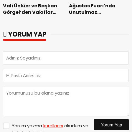
Vali Ünlüer ve Başkan
Ağustos Fuarı’nda
Görgel’den Vakıflar
Unutulmaz
Genel Müdürlüğü’ne
Dedublüman Gecesi.
ziyaret.
YORUM YAP
Yorum Yap
Yorum yazma
kurallarını
okudum ve