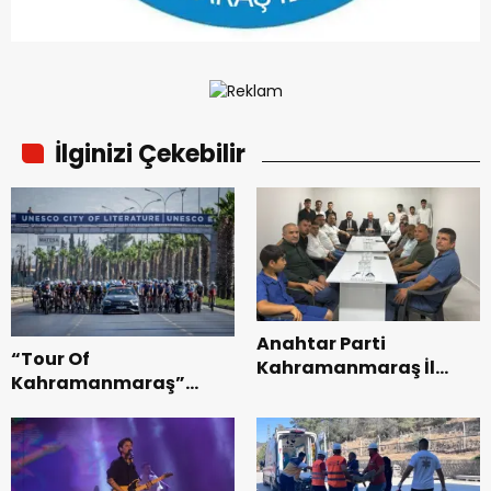
İlginizi Çekebilir
Anahtar Parti
“Tour Of
Kahramanmaraş İl
Kahramanmaraş”
Başkanı Kayıran, Afşin
Uluslararası Yol
Teşkilatı ile buluştu.
Bisikleti Turnuvası
Tamamlandı.