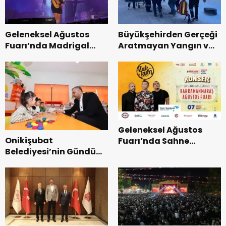
Geleneksel Ağustos
Büyükşehirden Gerçeği
Fuarı’nda Madrigal
Aratmayan Yangın ve
Coşkusu.
Kurtarma Tatbikatı.
Geleneksel Ağustos
Onikişubat
Fuarı’nda Sahne
Belediyesi’nin Gündüz
Zakkum’un.
Bakımevi’nde yeni
dönemin ön kayıtları
başladı.