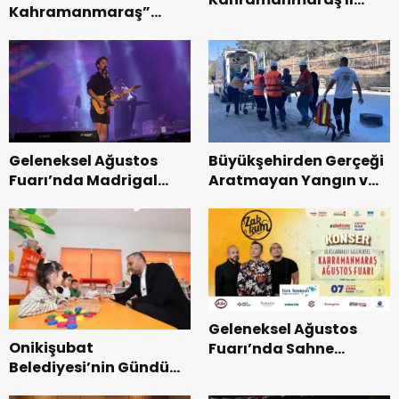
Kahramanmaraş”
Başkanı Kayıran, Afşin
Uluslararası Yol
Teşkilatı ile buluştu.
Bisikleti Turnuvası
Tamamlandı.
Geleneksel Ağustos
Büyükşehirden Gerçeği
Fuarı’nda Madrigal
Aratmayan Yangın ve
Coşkusu.
Kurtarma Tatbikatı.
Geleneksel Ağustos
Onikişubat
Fuarı’nda Sahne
Belediyesi’nin Gündüz
Zakkum’un.
Bakımevi’nde yeni