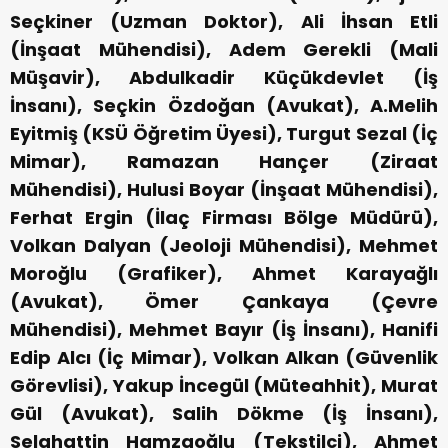
Seçkiner (Uzman Doktor), Ali İhsan Etli
(İnşaat Mühendisi), Adem Gerekli (Mali
Müşavir), Abdulkadir Küçükdevlet (İş
İnsanı), Seçkin Özdoğan (Avukat), A.Melih
Eyitmiş (KSÜ Öğretim Üyesi), Turgut Sezal (İç
Mimar), Ramazan Hançer (Ziraat
Mühendisi), Hulusi Boyar (İnşaat Mühendisi),
Ferhat Ergin (İlaç Firması Bölge Müdürü),
Volkan Dalyan (Jeoloji Mühendisi), Mehmet
Moroğlu (Grafiker), Ahmet Karayağlı
(Avukat), Ömer Çankaya (Çevre
Mühendisi), Mehmet Bayır (İş İnsanı), Hanifi
Edip Alcı (İç Mimar), Volkan Alkan (Güvenlik
Görevlisi), Yakup İncegül (Müteahhit), Murat
Gül (Avukat), Salih Dökme (İş İnsanı),
Selahattin Hamzaoğlu (Tekstilci), Ahmet