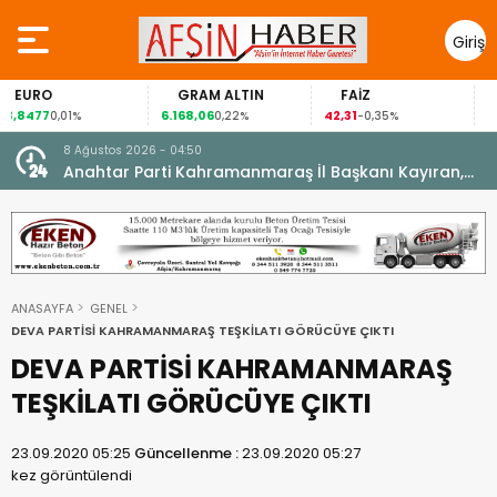
Giriş
Yap
GRAM ALTIN
FAİZ
GÜMÜŞ GRAM
6.168,06
42,31
88,60
0,22%
-0,35%
1,07%
8 Ağustos 2026 - 04:50
ikleti
Anahtar Parti Kahramanmaraş İl Başkanı Kayıran,
Afşin Teşkilatı ile buluştu.
ANASAYFA
GENEL
DEVA PARTİSİ KAHRAMANMARAŞ TEŞKİLATI GÖRÜCÜYE ÇIKTI
DEVA PARTİSİ KAHRAMANMARAŞ
TEŞKİLATI GÖRÜCÜYE ÇIKTI
23.09.2020 05:25
Güncellenme :
23.09.2020 05:27
kez görüntülendi