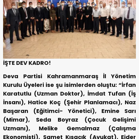
İŞTE DEV KADRO!
Deva Partisi Kahramanmaraş İl Yönetim
Kurulu Üyeleri ise şu isimlerden oluştu: “İrfan
Karatutlu (Uzman Doktor), İmdat Tufan (İş
İnsanı), Hatice Koç (Şehir Planlamacı), Naz
Başaran (Eğitimci- Yönetici), Emine Sarı
(Mimar), Seda Boyraz (Çocuk Gelişimi
Uzmanı), Melike Gemalmaz (Çalışma
Ekonomisti), Samet Kısacık (Avukat), Ejder