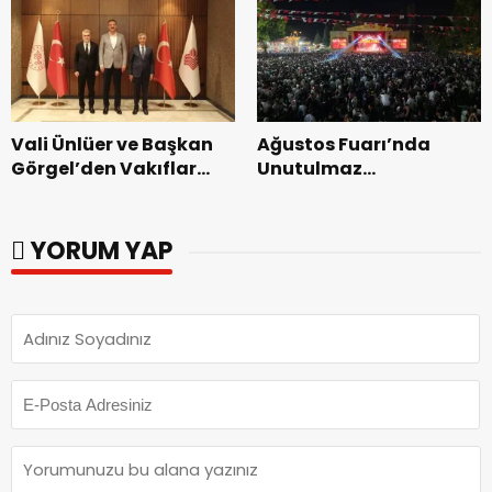
dönemin ön kayıtları
başladı.
Vali Ünlüer ve Başkan
Ağustos Fuarı’nda
Görgel’den Vakıflar
Unutulmaz
Genel Müdürlüğü’ne
Dedublüman Gecesi.
ziyaret.
YORUM YAP