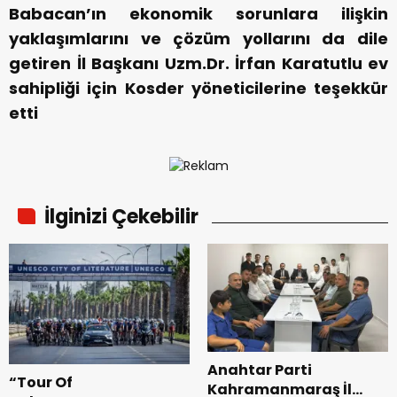
Babacan’ın ekonomik sorunlara ilişkin
yaklaşımlarını ve çözüm yollarını da dile
getiren İl Başkanı Uzm.Dr. İrfan Karatutlu ev
sahipliği için Kosder yöneticilerine teşekkür
etti
İlginizi Çekebilir
Anahtar Parti
“Tour Of
Kahramanmaraş İl