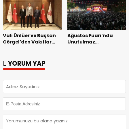
dönemin ön kayıtları
başladı.
Vali Ünlüer ve Başkan
Ağustos Fuarı’nda
Görgel’den Vakıflar
Unutulmaz
Genel Müdürlüğü’ne
Dedublüman Gecesi.
ziyaret.
YORUM YAP