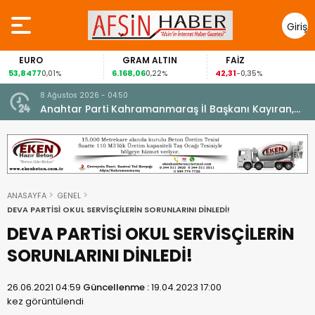
Giriş
Yap
EURO
GRAM ALTIN
FAİZ
53,8477
6.168,06
42,31
0,01%
0,22%
-0,35%
8 Ağustos 2026 - 04:50
ikleti
Anahtar Parti Kahramanmaraş İl Başkanı Kayıran,
Afşin Teşkilatı ile buluştu.
ANASAYFA
GENEL
DEVA PARTİSİ OKUL SERVİSÇİLERİN SORUNLARINI DİNLEDİ!
DEVA PARTİSİ OKUL SERVİSÇİLERİN
SORUNLARINI DİNLEDİ!
26.06.2021 04:59
Güncellenme :
19.04.2023 17:00
kez görüntülendi