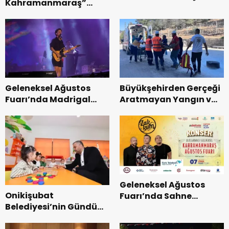
Kahramanmaraş”
Başkanı Kayıran, Afşin
Uluslararası Yol
Teşkilatı ile buluştu.
Bisikleti Turnuvası
Tamamlandı.
Geleneksel Ağustos
Büyükşehirden Gerçeği
Fuarı’nda Madrigal
Aratmayan Yangın ve
Coşkusu.
Kurtarma Tatbikatı.
Geleneksel Ağustos
Onikişubat
Fuarı’nda Sahne
Belediyesi’nin Gündüz
Zakkum’un.
Bakımevi’nde yeni