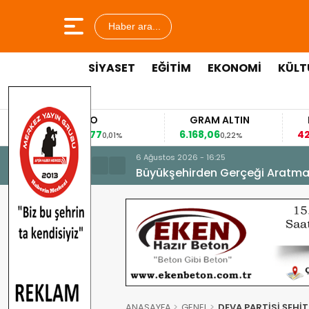
Haber ara...
SİYASET
EĞİTİM
EKONOMİ
KÜLT
EURO
GRAM ALTIN
FAİZ
53,8477
6.168,06
42,31
0,01%
0,22%
-0,35%
6 Ağustos 2026 - 16:25
Büyükşehirden Gerçeği Aratma
ANASAYFA
GENEL
DEVA PARTİSİ ŞEHİ