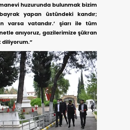
in manevi huzurunda bulunmak bizim
ı bayrak yapan üstündeki kandır;
n varsa vatandır.’ şiarı ile tüm
netle anıyoruz, gazilerimize şükran
t diliyorum.”