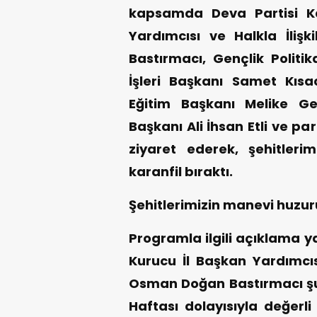
kapsamda Deva Partisi K
Yardımcısı ve Halkla İliş
Bastırmacı, Gençlik Politi
İşleri Başkanı Samet Kısac
Eğitim Başkanı Melike G
Başkanı Ali İhsan Etli ve part
ziyaret ederek, şehitler
karanfil bıraktı.
Şehitlerimizin manevi huz
Programla ilgili açıklama
Kurucu İl Başkan Yardımcısı
Osman Doğan Bastırmacı şu i
Haftası dolayısıyla değerli 