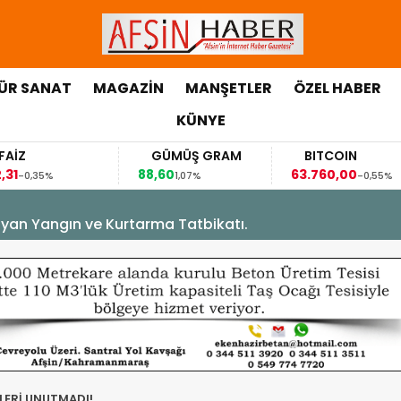
ÜR SANAT
MAGAZİN
MANŞETLER
ÖZEL HABER
KÜNYE
GÜMÜŞ GRAM
BITCOIN
88,60
63.760,00
63
1,07%
-0,55%
yan Yangın ve Kurtarma Tatbikatı.
TLERİ UNUTMADI!