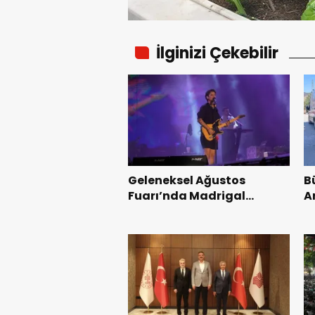
İlginizi Çekebilir
Geleneksel Ağustos
B
Fuarı’nda Madrigal
A
Coşkusu.
K