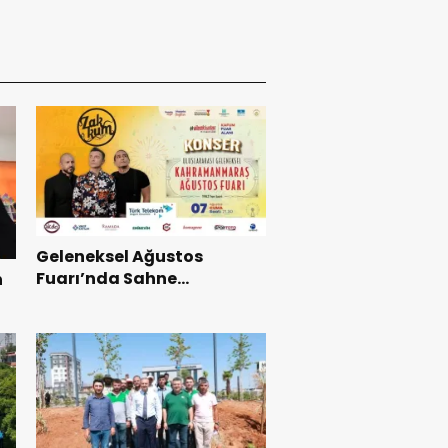
Geleneksel Ağustos
Fuarı’nda Sahne
n
Zakkum’un.
ı