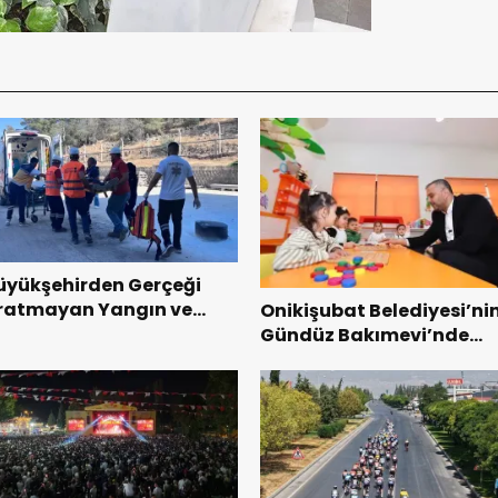
üyükşehirden Gerçeği
ratmayan Yangın ve
Onikişubat Belediyesi’ni
urtarma Tatbikatı.
Gündüz Bakımevi’nde
yeni dönemin ön kayıtlar
başladı.