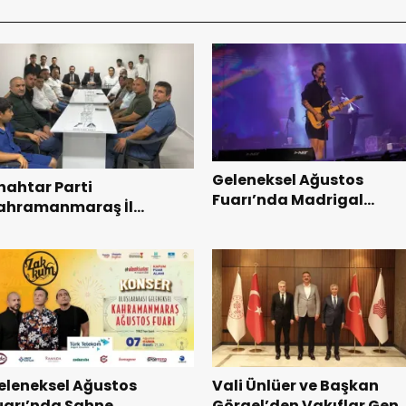
Geleneksel Ağustos
nahtar Parti
Fuarı’nda Madrigal
ahramanmaraş İl
Coşkusu.
aşkanı Kayıran, Afşin
şkilatı ile buluştu.
eleneksel Ağustos
Vali Ünlüer ve Başkan
uarı’nda Sahne
Görgel’den Vakıflar Gene