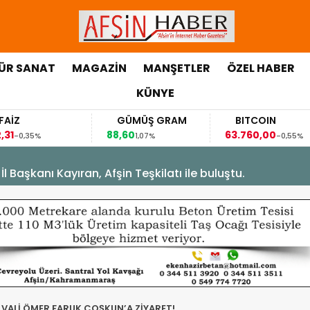
ÜR SANAT
MAGAZİN
MANŞETLER
ÖZEL HABER
KÜNYE
AİZ
GÜMÜŞ GRAM
BITCOIN
31
88,60
63.760,00
-0,35%
1,07%
-0,55%
Başkanı Kayıran, Afşin Teşkilatı ile buluştu.
 VALİ ÖMER FARUK COŞKUN’A ZİYARET!