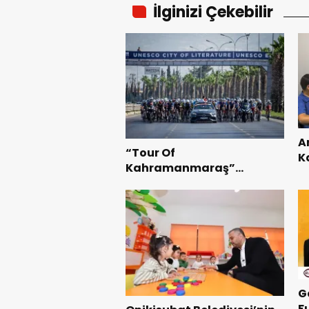
İlginizi Çekebilir
A
“Tour Of
K
Kahramanmaraş”
B
Uluslararası Yol Bisikleti
Te
Turnuvası Tamamlandı.
G
F