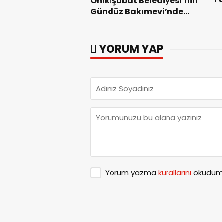
Onikişubat Belediyesi’nin
Z
Gündüz Bakımevi’nde
yeni dönemin ön kayıtları
başladı.
YORUM YAP
Yorum yazma
kurallarını
okudum 