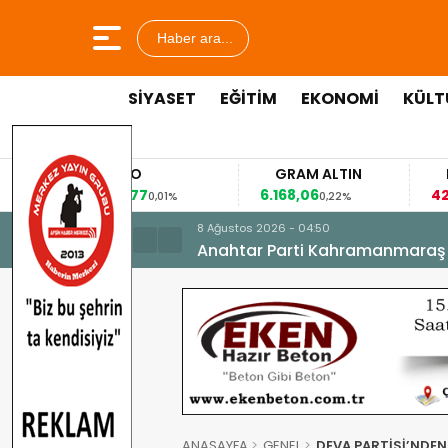
Haber ara...
SİYASET
EĞİTİM
EKONOMİ
KÜLT
EURO
GRAM ALTIN
F
53,8477
6.168,06
42,
0,01%
0,22%
8 Ağustos 2026 - 04:50
Anahtar Parti Kahramanmaraş İl 
ANASAYFA
GENEL
DEVA PARTİSİ’NDEN