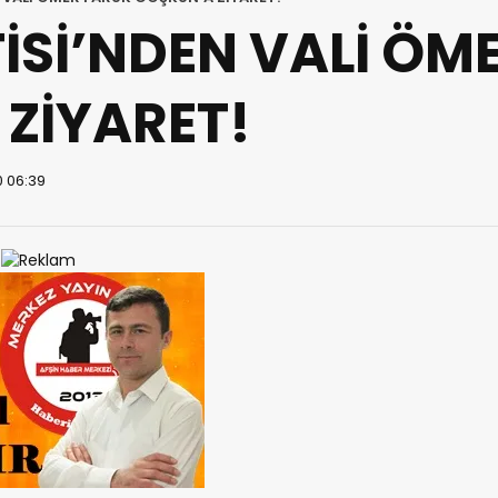
İSİ’NDEN VALİ ÖM
ZİYARET!
0 06:39