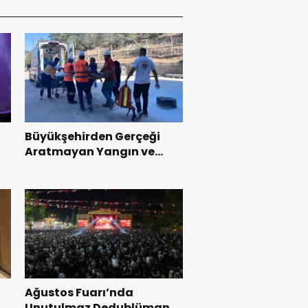
Büyükşehirden Gerçeği
Aratmayan Yangın ve
Kurtarma Tatbikatı.
Ağustos Fuarı’nda
l
Unutulmaz Dedublüman