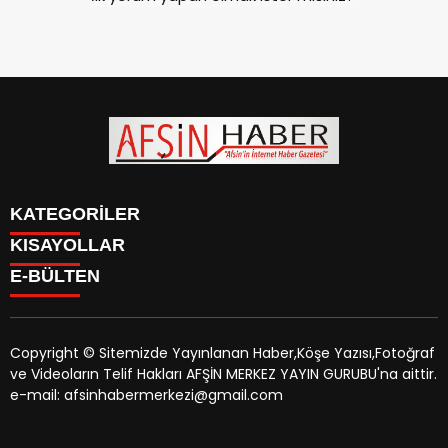
KATEGORİLER
KISAYOLLAR
SİYASET
E-BÜLTEN
EĞİTİM
SİYASET
EKONOMİ
EĞİTİM
KÜLTÜR SANAT
EKONOMİ
MAGAZİN
Copyright © Sitemizde Yayınlanan Haber,Köşe Yazısı,Fotoğraf
KÜLTÜR SANAT
MANŞETLER
ve Videoların Telif Hakları AFŞİN MERKEZ YAYIN GURUBU'na aittir.
MAGAZİN
afsinhaber.com
e-bültenine abone olarak, tarafınıza haber,
ÖZEL HABER
e-mail: afsinhabermerkezi@gmail.com
MANŞETLER
duyuru ve kampanya içerikli e-postaların gönderilmesini
SAĞLIK
ÖZEL HABER
kabul etmiş olursunuz.
SPOR
SAĞLIK