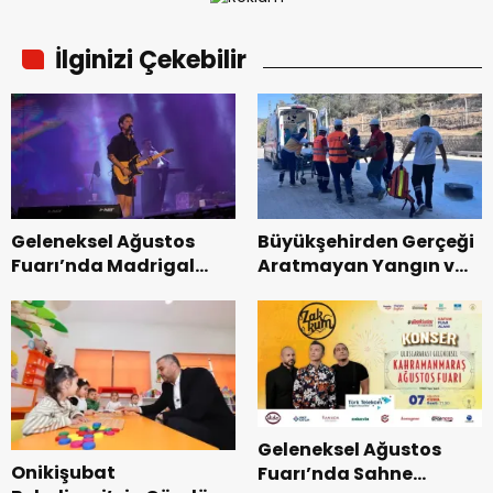
İlginizi Çekebilir
Geleneksel Ağustos
Büyükşehirden Gerçeği
Fuarı’nda Madrigal
Aratmayan Yangın ve
Coşkusu.
Kurtarma Tatbikatı.
Geleneksel Ağustos
Onikişubat
Fuarı’nda Sahne