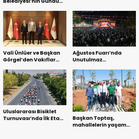
Belediyesi’nin Gündüz
Zakkum’un.
Bakımevi’nde yeni
dönemin ön kayıtları
başladı.
Vali Ünlüer ve Başkan
Ağustos Fuarı’nda
Görgel’den Vakıflar
Unutulmaz
Genel Müdürlüğü’ne
Dedublüman Gecesi.
ziyaret.
Uluslararası Bisiklet
Başkan Toptaş,
Turnuvası’nda İlk Etap
mahallelerin yaşam
Başarıyla
kalitesini artıran
Tamamlandı.
parkları ziyaret etti.