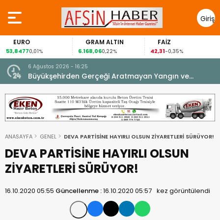
Giriş
Yap
EURO
GRAM ALTIN
FAİZ
53,8477
6.168,06
42,31
0,01%
0,22%
-0,35%
6 Ağustos 2026 - 16:25
su.
Büyükşehirden Gerçeği Aratmayan Yangın ve
Kurtarma Tatbikatı.
ANASAYFA
GENEL
DEVA PARTİSİNE HAYIRLI OLSUN ZİYARETLERİ SÜRÜYOR!
DEVA PARTİSİNE HAYIRLI OLSUN
ZİYARETLERİ SÜRÜYOR!
16.10.2020 05:55
Güncellenme :
16.10.2020 05:57
kez görüntülendi