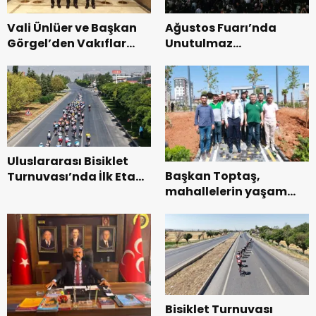
Vali Ünlüer ve Başkan
Ağustos Fuarı’nda
Görgel’den Vakıflar
Unutulmaz
Genel Müdürlüğü’ne
Dedublüman Gecesi.
ziyaret.
Uluslararası Bisiklet
Başkan Toptaş,
Turnuvası’nda İlk Etap
mahallelerin yaşam
Başarıyla
kalitesini artıran
Tamamlandı.
parkları ziyaret etti.
Bisiklet Turnuvası