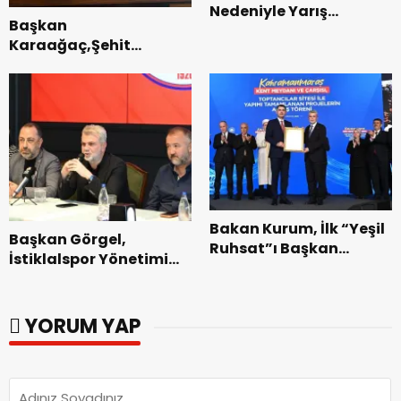
Nedeniyle Yarış
Başkan
Güzergahında Geçici
Karaağaç,Şehit
Trafik Düzenlemelerine
kabirleri ziyaretiyle
Gidilecek!.
görevine başladı.
Bakan Kurum, İlk “Yeşil
Başkan Görgel,
Ruhsat”ı Başkan
İstiklalspor Yönetimi
Görgel’e Takdim Etti.
ve Futbolcularıyla Bir
Araya Geldi.
YORUM YAP