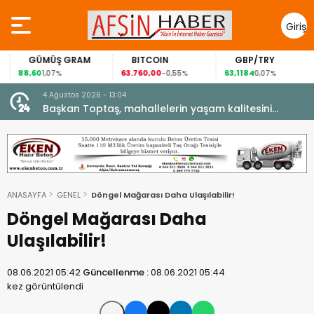
Giriş
Yap
GÜMÜŞ GRAM
BITCOIN
GBP/TRY
88,60
63.760,00
63,1184
1,07%
-0,55%
0,07%
4 Ağustos 2026 - 13:04
şarıyla
Başkan Toptaş, mahallelerin yaşam kalitesini
artıran parkları ziyaret etti.
ANASAYFA
GENEL
Döngel Mağarası Daha Ulaşılabilir!
Döngel Mağarası Daha
Ulaşılabilir!
08.06.2021 05:42
Güncellenme :
08.06.2021 05:44
kez görüntülendi