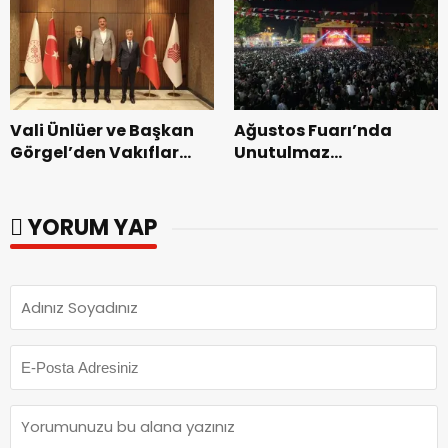
dönemin ön kayıtları
başladı.
Vali Ünlüer ve Başkan
Ağustos Fuarı’nda
Görgel’den Vakıflar
Unutulmaz
Genel Müdürlüğü’ne
Dedublüman Gecesi.
ziyaret.
YORUM YAP