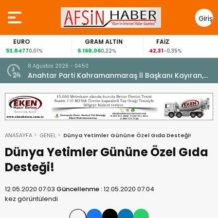
Giriş
Yap
EURO
GRAM ALTIN
FAİZ
53,8477
6.168,06
42,31
0,01%
0,22%
-0,35%
8 Ağustos 2026 - 04:50
ikleti
Anahtar Parti Kahramanmaraş İl Başkanı Kayıran,
Afşin Teşkilatı ile buluştu.
ANASAYFA
GENEL
Dünya Yetimler Gününe Özel Gıda Desteği!
Dünya Yetimler Gününe Özel Gıda
Desteği!
12.05.2020 07:03
Güncellenme :
12.05.2020 07:04
kez görüntülendi