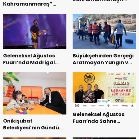
Kahramanmaraş”
Başkanı Kayıran, Afşin
Uluslararası Yol
Teşkilatı ile buluştu.
Bisikleti Turnuvası
Tamamlandı.
Geleneksel Ağustos
Büyükşehirden Gerçeği
Fuarı’nda Madrigal
Aratmayan Yangın ve
Coşkusu.
Kurtarma Tatbikatı.
Geleneksel Ağustos
Onikişubat
Fuarı’nda Sahne
Belediyesi’nin Gündüz
Zakkum’un.
Bakımevi’nde yeni