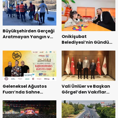
Büyükşehirden Gerçeği
Onikişubat
Aratmayan Yangın ve
Belediyesi’nin Gündüz
Kurtarma Tatbikatı.
Bakımevi’nde yeni
dönemin ön kayıtları
başladı.
Geleneksel Ağustos
Vali Ünlüer ve Başkan
Fuarı’nda Sahne
Görgel’den Vakıflar
Zakkum’un.
Genel Müdürlüğü’ne
ziyaret.