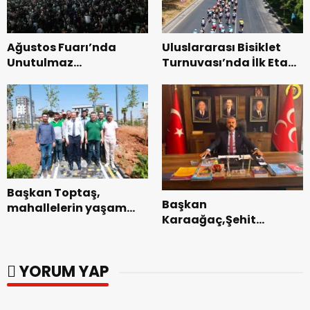
Ağustos Fuarı’nda
Uluslararası Bisiklet
Unutulmaz
Turnuvası’nda İlk Etap
Dedublüman Gecesi.
Başarıyla
Tamamlandı.
Başkan Toptaş,
Başkan
mahallelerin yaşam
Karaağaç,Şehit
kalitesini artıran
kabirleri ziyaretiyle
parkları ziyaret etti.
görevine başladı.
YORUM YAP