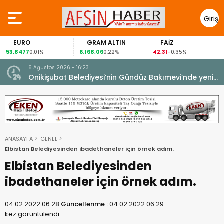
Giriş
Yap
EURO
GRAM ALTIN
FAİZ
53,8477
6.168,06
42,31
0,01%
0,22%
-0,35%
6 Ağustos 2026 - 16:23
Onikişubat Belediyesi’nin Gündüz Bakımevi’nde yeni
dönemin ön kayıtları başladı.
ANASAYFA
GENEL
Elbistan Belediyesinden ibadethaneler için örnek adım.
Elbistan Belediyesinden
ibadethaneler için örnek adım.
04.02.2022 06:28
Güncellenme :
04.02.2022 06:29
kez görüntülendi