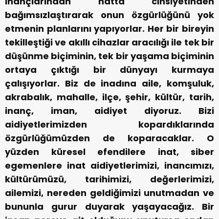
inançlarından hatta cinsiyetinden
bağımsızlaştırarak onun özgürlüğünü yok
etmenin planlarını yapıyorlar. Her bir bireyin
tekilleştiği ve akıllı cihazlar aracılığı ile tek bir
düşünme biçiminin, tek bir yaşama biçiminin
ortaya çıktığı bir dünyayı kurmaya
çalışıyorlar. Biz de inadına aile, komşuluk,
akrabalık, mahalle, ilçe, şehir, kültür, tarih,
inanç, iman, aidiyet diyoruz. Bizi
aidiyetlerimizden kopardıklarında
özgürlüğümüzden de koparacaklar. O
yüzden küresel efendilere inat, siber
egemenlere inat aidiyetlerimizi, inancımızı,
kültürümüzü, tarihimizi, değerlerimizi,
ailemizi, nereden geldiğimizi unutmadan ve
bununla gurur duyarak yaşayacağız. Bir