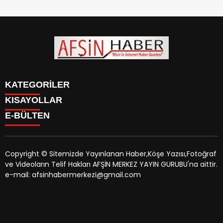
KATEGORİLER
KISAYOLLAR
SİYASET
E-BÜLTEN
EĞİTİM
SİYASET
EKONOMİ
EĞİTİM
KÜLTÜR SANAT
EKONOMİ
MAGAZİN
Copyright © Sitemizde Yayınlanan Haber,Köşe Yazısı,Fotoğraf
KÜLTÜR SANAT
MANŞETLER
ve Videoların Telif Hakları AFŞİN MERKEZ YAYIN GURUBU'na aittir.
MAGAZİN
afsinhaber.com
e-bültenine abone olarak, tarafınıza haber,
ÖZEL HABER
e-mail: afsinhabermerkezi@gmail.com
MANŞETLER
duyuru ve kampanya içerikli e-postaların gönderilmesini
SAĞLIK
ÖZEL HABER
kabul etmiş olursunuz.
SPOR
SAĞLIK
TEKNOLOJİ
SPOR
VEFAT
TEKNOLOJİ