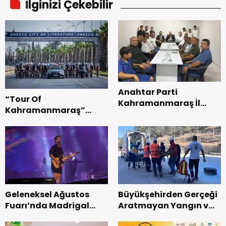
İlginizi Çekebilir
Anahtar Parti
“Tour Of
Kahramanmaraş İl
Kahramanmaraş”
Başkanı Kayıran, Afşin
Uluslararası Yol
Teşkilatı ile buluştu.
Bisikleti Turnuvası
Tamamlandı.
Geleneksel Ağustos
Büyükşehirden Gerçeği
Fuarı’nda Madrigal
Aratmayan Yangın ve
Coşkusu.
Kurtarma Tatbikatı.