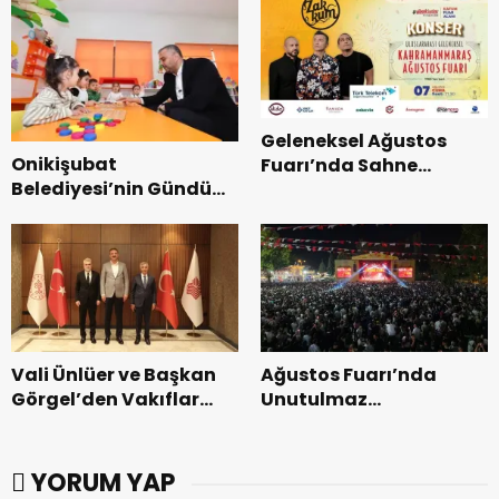
Geleneksel Ağustos
Onikişubat
Fuarı’nda Sahne
Belediyesi’nin Gündüz
Zakkum’un.
Bakımevi’nde yeni
dönemin ön kayıtları
başladı.
Vali Ünlüer ve Başkan
Ağustos Fuarı’nda
Görgel’den Vakıflar
Unutulmaz
Genel Müdürlüğü’ne
Dedublüman Gecesi.
ziyaret.
YORUM YAP