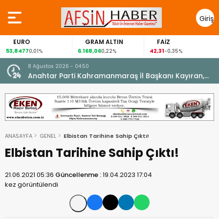
Giriş
Yap
URO
GRAM ALTIN
FAİZ
G
8477
6.168,06
42,31
88,6
0,01%
0,22%
-0,35%
8 Ağustos 2026 - 04:50
ikleti
Anahtar Parti Kahramanmaraş İl Başkanı Kayıran,
Afşin Teşkilatı ile buluştu.
ANASAYFA
GENEL
Elbistan Tarihine Sahip Çıktı!
Elbistan Tarihine Sahip Çıktı!
21.06.2021 05:36
Güncellenme :
19.04.2023 17:04
kez görüntülendi