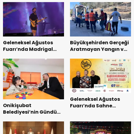
Geleneksel Ağustos
Büyükşehirden Gerçeği
Fuarı’nda Madrigal
Aratmayan Yangın ve
Coşkusu.
Kurtarma Tatbikatı.
Geleneksel Ağustos
Onikişubat
Fuarı’nda Sahne
Belediyesi’nin Gündüz
Zakkum’un.
Bakımevi’nde yeni
dönemin ön kayıtları
başladı.