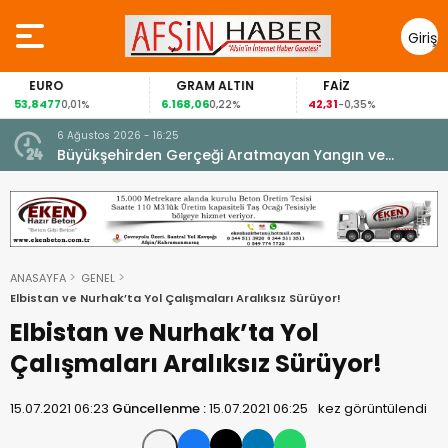
Giriş
Yap
EURO
GRAM ALTIN
FAİZ
53,8477
6.168,06
42,31
0,01%
0,22%
-0,35%
6 Ağustos 2026 - 16:25
su.
Büyükşehirden Gerçeği Aratmayan Yangın ve
Kurtarma Tatbikatı.
ANASAYFA
GENEL
Elbistan ve Nurhak’ta Yol Çalışmaları Aralıksız Sürüyor!
Elbistan ve Nurhak’ta Yol
Çalışmaları Aralıksız Sürüyor!
15.07.2021 06:23
Güncellenme :
15.07.2021 06:25
kez görüntülendi