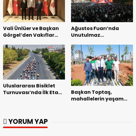
Vali Ünlüer ve Başkan
Ağustos Fuarı’nda
Görgel’den Vakıflar
Unutulmaz
Genel Müdürlüğü’ne
Dedublüman Gecesi.
ziyaret.
Uluslararası Bisiklet
Başkan Toptaş,
Turnuvası’nda İlk Etap
mahallelerin yaşam
Başarıyla
kalitesini artıran
Tamamlandı.
parkları ziyaret etti.
YORUM YAP