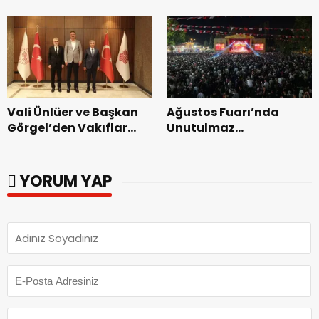
Bakımevi’nde yeni
dönemin ön kayıtları
başladı.
Vali Ünlüer ve Başkan
Ağustos Fuarı’nda
Görgel’den Vakıflar
Unutulmaz
Genel Müdürlüğü’ne
Dedublüman Gecesi.
ziyaret.
YORUM YAP