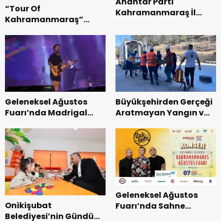
Anahtar Parti
“Tour Of
Kahramanmaraş İl
Kahramanmaraş”
Başkanı Kayıran, Afşin
Uluslararası Yol
Teşkilatı ile buluştu.
Bisikleti Turnuvası
Tamamlandı.
Geleneksel Ağustos
Büyükşehirden Gerçeği
Fuarı’nda Madrigal
Aratmayan Yangın ve
Coşkusu.
Kurtarma Tatbikatı.
Geleneksel Ağustos
Onikişubat
Fuarı’nda Sahne
Belediyesi’nin Gündüz
Zakkum’un.