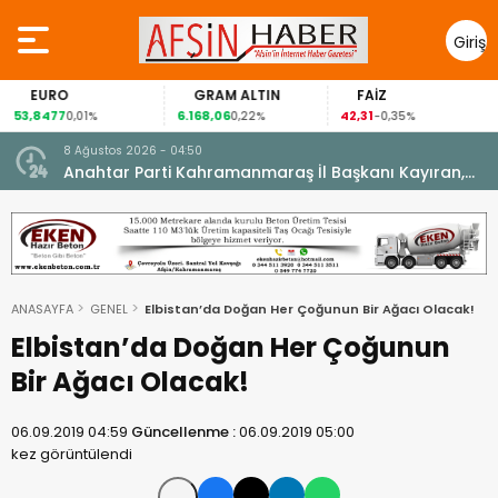
Giriş
Yap
EURO
GRAM ALTIN
FAİZ
53,8477
6.168,06
42,31
0,01%
0,22%
-0,35%
8 Ağustos 2026 - 04:50
ikleti
Anahtar Parti Kahramanmaraş İl Başkanı Kayıran,
Afşin Teşkilatı ile buluştu.
ANASAYFA
GENEL
Elbistan’da Doğan Her Çoğunun Bir Ağacı Olacak!
Elbistan’da Doğan Her Çoğunun
Bir Ağacı Olacak!
06.09.2019 04:59
Güncellenme :
06.09.2019 05:00
kez görüntülendi