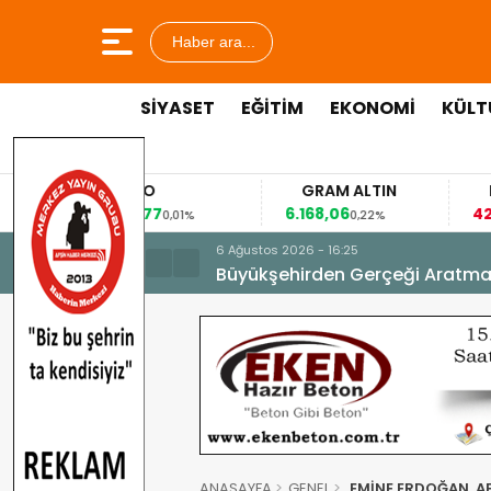
Haber ara...
SİYASET
EĞİTİM
EKONOMİ
KÜLT
EURO
GRAM ALTIN
53,8477
6.168,06
42
%
0,01%
0,22%
6 Ağustos 2026 - 16:25
Büyükşehirden Gerçeği Aratma
ANASAYFA
GENEL
EMİNE ERDOĞAN, AF