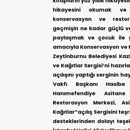
kitapların yüz yıllık hikâyes
hikayesini okumak ve
konservasyon ve restor
geçmişin ne kadar güçlü v
paylaşmak ve çocuk ile g
amacıyla Konservasyon ve R
Zeytinburnu Belediyesi Kaz
ve Kağıtlar Sergisi’ni hazır
açılışını yaptığı serginin ha
Vakfı Başkanı Hasib
Hanımefendiye Asitane
Restorasyon Merkezi, As
Kağıtlar”açılış Sergisini teş
desteklerinden dolayı teşek