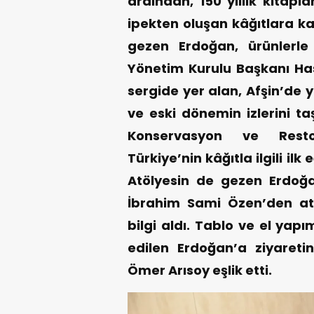
ardından, 150 yıllık kitap
ipekten oluşan kâğıtlara ka
gezen Erdoğan, ürünlerle 
Yönetim Kurulu Başkanı Has
sergide yer alan, Afşin’de y
ve eski dönemin izlerini ta
Konservasyon ve Resto
Türkiye’nin kâğıtla ilgili ilk
Atölyesin de gezen Erdoğa
İbrahim Sami Özen’den atöl
bilgi aldı. Tablo ve el yap
edilen Erdoğan’a ziyareti
Ömer Arısoy eşlik etti.