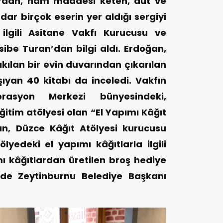
lardan, ham maddesi keten, dut ve
dar birçok eserin yer aldığı sergiyi
ilgili Asitane Vakfı Kurucusu ve
ibe Turan’dan bilgi aldı. Erdoğan,
ıkılan bir evin duvarından çıkarılan
şıyan 40 kitabı da inceledi. Vakfın
rasyon Merkezi bünyesindeki,
 eğitim atölyesi olan “El Yapımı Kâğıt
n, Düzce Kâğıt Atölyesi kurucusu
yedeki el yapımı kâğıtlarla ilgili
ımı kâğıtlardan üretilen broş hediye
nde Zeytinburnu Belediye Başkanı