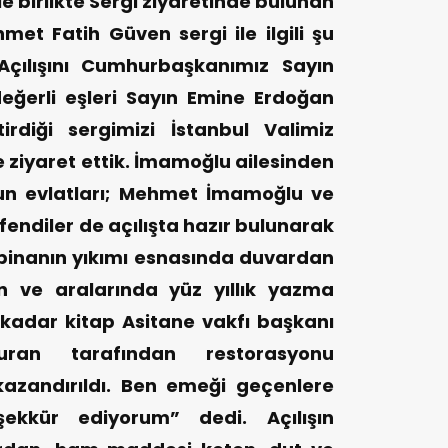
ile birlikte Sergi ziyaretinde bulunan
et Fatih Güven sergi ile ilgili şu
Açılışını Cumhurbaşkanımız Sayın
eğerli eşleri Sayın Emine Erdoğan
irdiği sergimizi İstanbul Valimiz
kte ziyaret ettik. İmamoğlu ailesinden
un evlatları; Mehmet İmamoğlu ve
ndiler de açılışta hazır bulunarak
iç binanın yıkımı esnasında duvardan
an ve aralarında yüz yıllık yazma
kadar kitap Asitane vakfı başkanı
ran tarafından restorasyonu
 kazandırıldı. Ben emeği geçenlere
eşekkür ediyorum” dedi.
Açılışın