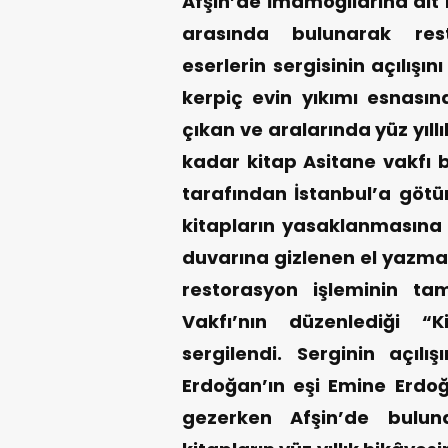
Afşin’de İmamoğllarına ait 
arasında bulunarak re
eserlerin sergisinin açılışını
kerpiç evin yıkımı esnasın
çıkan ve aralarında yüz yıl
kadar kitap Asitane vakfı
tarafından İstanbul’a götür
kitapların yasaklanmasına 
duvarına gizlenen el yazma
restorasyon işleminin t
Vakfı’nın düzenlediği “K
sergilendi.
Serginin açılı
Erdoğan’ın eşi Emine Erdoğ
gezerken Afşin’de buluna