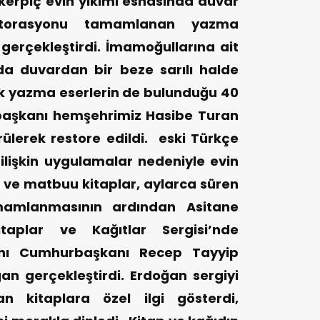
kerpiç evin yıkımı esnasında duvar
storasyonu tamamlanan yazma
 gerçekleştirdi.
İmamoğullarına ait
da duvardan bir beze sarılı halde
lık yazma eserlerin de bulunduğu 40
 başkanı hemşehrimiz Hasibe Turan
ülerek restore edildi. eski Türkçe
ilişkin uygulamalar nedeniyle evin
 ve matbuu kitaplar, aylarca süren
amamlanmasının ardından Asitane
itaplar ve Kağıtlar Sergisi’nde
şını Cumhurbaşkanı Recep Tayyip
an gerçekleştirdi. Erdoğan sergiyi
n kitaplara özel ilgi gösterdi,