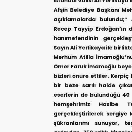
İstanbul Valisi Ali Yerlikaya 
Afşin Belediye Başkanı Mehm
açıklamalarda bulundu;” 
Recep Tayyip Erdoğan’ın d
hanımefendinin gerçekleşt
Sayın Ali Yerlikaya ile birli
Merhum Atilla İmamoğlu’n
Ömer Faruk İmamoğlu beyefe
bizleri onure ettiler. Kerp
bir beze sarılı halde çık
eserlerin de bulunduğu 40 
hemşehrimiz Hasibe Tu
gerçekleştirilerek sergiye
şükranlarımı sunuyor, t