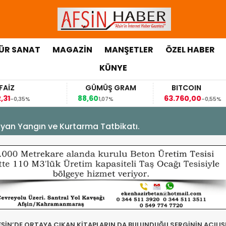
ÜR SANAT
MAGAZİN
MANŞETLER
ÖZEL HABER
KÜNYE
FAİZ
GÜMÜŞ GRAM
BITCOIN
,31
88,60
63.760,00
-0,35%
1,07%
-0,55%
yan Yangın ve Kurtarma Tatbikatı.
ŞİN’DE ORTAYA ÇIKAN KİTAPLARIN DA BULUNDUĞU SERGİNİN AÇILIŞI