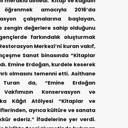
ini merakla dinledi. Kitap ve kağıdın
 öğrenmek amacıyla 2016’da
asyon çalışmalarına başlayan,
e zengin değerlere sahip olduğunu
ençlerde farkındalık oluşturmak
estorasyon Merkezi’ni kuran vakıf,
lıçeşme Sanat binasında “Kitaplar
ladı. Emine Erdoğan, kurdele keserek
yırlı olmasını temenni etti.
Asithane
e Turan da, “Emine Erdoğan
 Vakfımızın Konservasyon ve
ika Kâğıt Atölyesi “Kitaplar ve
riflerinden, ayrıca kültüre ve sanata
kür ederiz.” İfadelerine yer verdi.