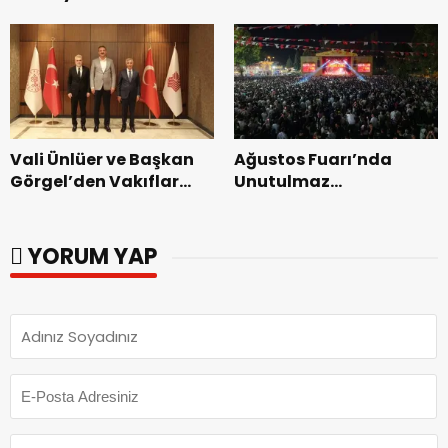
Bakımevi’nde yeni
dönemin ön kayıtları
başladı.
Vali Ünlüer ve Başkan
Ağustos Fuarı’nda
Görgel’den Vakıflar
Unutulmaz
Genel Müdürlüğü’ne
Dedublüman Gecesi.
ziyaret.
YORUM YAP