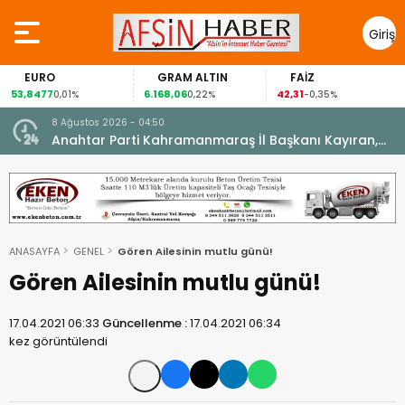
Giriş
Yap
EURO
GRAM ALTIN
FAİZ
53,8477
6.168,06
42,31
0,01%
0,22%
-0,35%
8 Ağustos 2026 - 04:50
ikleti
Anahtar Parti Kahramanmaraş İl Başkanı Kayıran,
Afşin Teşkilatı ile buluştu.
ANASAYFA
GENEL
Gören Ailesinin mutlu günü!
Gören Ailesinin mutlu günü!
17.04.2021 06:33
Güncellenme :
17.04.2021 06:34
kez görüntülendi