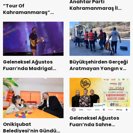
Anahtar Parti
“Tour Of
Kahramanmaraş İl
Kahramanmaraş”
Başkanı Kayıran, Afşin
Uluslararası Yol
Teşkilatı ile buluştu.
Bisikleti Turnuvası
Tamamlandı.
Geleneksel Ağustos
Büyükşehirden Gerçeği
Fuarı’nda Madrigal
Aratmayan Yangın ve
Coşkusu.
Kurtarma Tatbikatı.
Geleneksel Ağustos
Onikişubat
Fuarı’nda Sahne
Belediyesi’nin Gündüz
Zakkum’un.