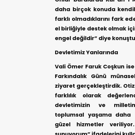
daha birçok konuda kendiler
farklı olmadıklarını fark ed
el birliğiyle destek olmak içi
engel değildir” diye konuştu
Devletimiz Yanlarında
Vali Ömer Faruk Coşkun is
Farkındalık Günü münaseb
ziyaret gerçekleştirdik. Otizm
farklılık olarak değerle
devletimizin ve milleti
toplumsal yaşama daha f
güzel hizmetler veriliyo
sunuyorum” ifadelerini kull