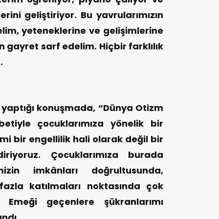
ini geliştiriyor. Bu yavrularımızın
elim, yeteneklerine ve gelişimlerine
n gayret sarf edelim. Hiçbir farklılık
.
e yaptığı konuşmada, “Dünya Otizm
etiyle çocuklarımıza yönelik bir
i bir engellilik hali olarak değil bir
ndiriyoruz. Çocuklarımıza burada
mizin imkânları doğrultusunda,
azla katılmaları noktasında çok
r. Emeği geçenlere şükranlarımı
andı.