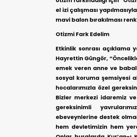
otizm farkındalığı için “Otiz
el izi çalışması yapılmasıy
mavi balon bırakılması renk
Otizmi Fark Edelim
Etkinlik sonrası açıklama 
Hayrettin Güngör, “Öncelikle
emek veren anne ve babala
sosyal koruma şemsiyesi a
hocalarımızla özel gereksin
Bizler merkezi idaremiz ve 
gereksinimli yavruları
ebeveynlerine destek olm
hem devletimizin hem yerel
Onlar buralarda Kur’an-ı K