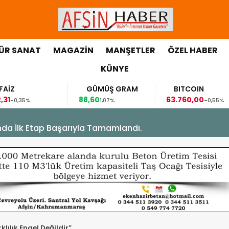
ÜR SANAT
MAGAZİN
MANŞETLER
ÖZEL HABER
KÜNYE
GÜMÜŞ GRAM
BITCOIN
88,60
63.760,00
63,
1,07%
-0,55%
’nda İlk Etap Başarıyla Tamamlandı.
klılık Engel Değildir”