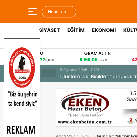
Haber ara...
SİYASET
EĞİTİM
EKONOMİ
KÜLT
EURO
GRAM ALTIN
FAİZ
53,8477
6.168,06
42,31
0,01%
0,22%
-0,35%
5 Ağustos 2026 - 07:18
Uluslararası Bisiklet Turnuvası
ANASAYFA
GENEL
Güngör; “Hiçbir Far