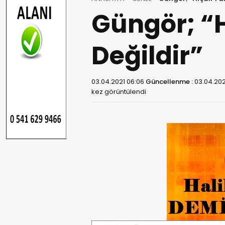
Güngör; “H
Değildir”
03.04.2021 06:06
Güncellenme :
03.04.202
kez görüntülendi