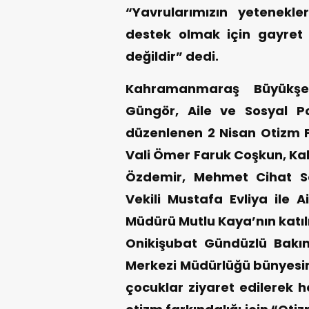
“Yavrularımızın yetenekler
destek olmak için gayret s
değildir” dedi.
Kahramanmaraş Büyükşeh
Güngör, Aile ve Sosyal Po
düzenlenen 2 Nisan Otizm Fa
Vali Ömer Faruk Coşkun, Ka
Özdemir, Mehmet Cihat Se
Vekili Mustafa Evliya ile A
Müdürü Mutlu Kaya’nın katılı
Onikişubat Gündüzlü Bakı
Merkezi Müdürlüğü bünyesin
çocuklar ziyaret edilerek hed