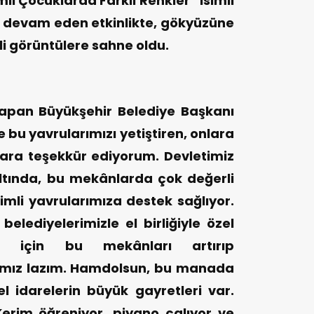
mli Çocuklarda Farklı Renkler” isimli
la devam eden etkinlikte, gökyüzüne
li görüntülere sahne oldu.
yapan Büyükşehir Belediye Başkanı
 bu yavrularımızı yetiştiren, onlara
ra teşekkür ediyorum. Devletimiz
ltında, bu mekânlarda çok değerli
imli yavrularımıza destek sağlıyor.
belediyelerimizle el birliğiyle özel
mız için bu mekânları artırıp
amız lazım. Hamdolsun, bu manada
 idarelerin büyük gayretleri var.
erim öğreniyor, piyano çalıyor ve