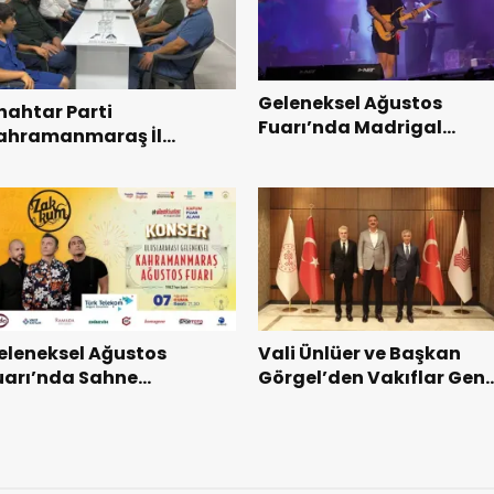
Geleneksel Ağustos
nahtar Parti
Fuarı’nda Madrigal
ahramanmaraş İl
Coşkusu.
aşkanı Kayıran, Afşin
şkilatı ile buluştu.
eleneksel Ağustos
Vali Ünlüer ve Başkan
uarı’nda Sahne
Görgel’den Vakıflar Gene
akkum’un.
Müdürlüğü’ne ziyaret.