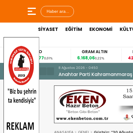
Haber ara...
SİYASET
EĞİTİM
EKONOMİ
KÜLT
EURO
GRAM ALTIN
FAİ
53,8477
6.168,06
42,31
0,01%
0,22%
-
8 Ağustos 2026 - 04:50
Anahtar Parti Kahramanmaraş İl 
ANASAYFA
GENEL
Gürbüz; “30 Ağusto