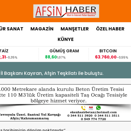
ÜR SANAT
MAGAZİN
MANŞETLER
ÖZEL HABER
KÜNYE
Z
GÜMÜŞ GRAM
BITCOIN
88,60
63.760,00
0,35%
1,07%
-0,55%
Başkanı Kayıran, Afşin Teşkilatı ile buluştu.
s tarihimizin dönüm noktasıdır”