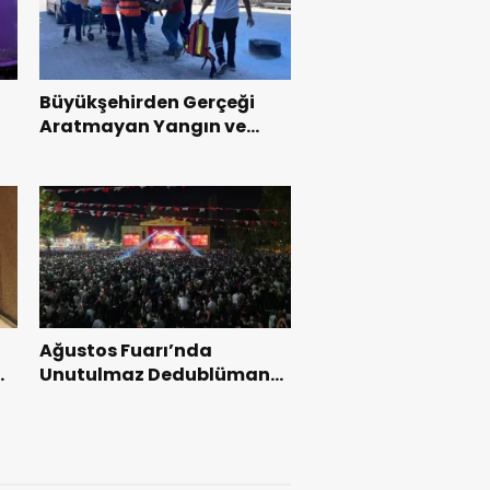
Büyükşehirden Gerçeği
Aratmayan Yangın ve
Kurtarma Tatbikatı.
Ağustos Fuarı’nda
l
Unutulmaz Dedublüman
Gecesi.