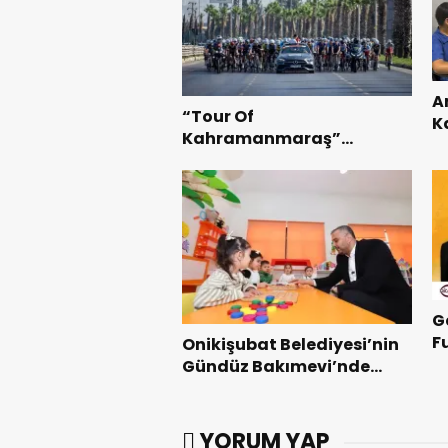
A
“Tour Of
K
Kahramanmaraş”
B
Uluslararası Yol Bisikleti
Te
Turnuvası Tamamlandı.
G
F
Onikişubat Belediyesi’nin
Z
Gündüz Bakımevi’nde
yeni dönemin ön kayıtları
başladı.
YORUM YAP