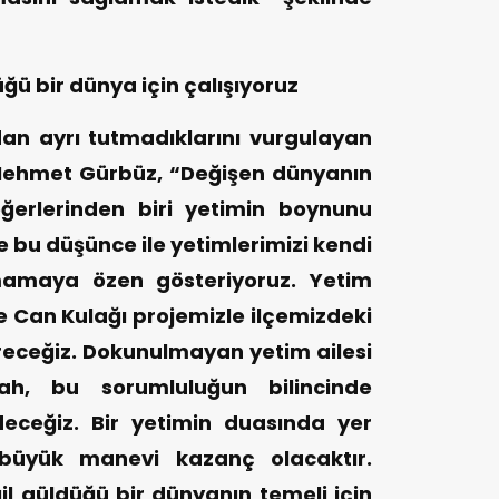
üğü bir dünya için çalışıyoruz
dan ayrı tutmadıklarını vurgulayan
 Mehmet Gürbüz, “Değişen dünyanın
erlerinden biri yetimin boynunu
 bu düşünce ile yetimlerimizi kendi
mamaya özen gösteriyoruz. Yetim
 Can Kulağı projemizle ilçemizdeki
receğiz. Dokunulmayan yetim ailesi
llah, bu sorumluluğun bilincinde
eceğiz. Bir yetimin duasında yer
 büyük manevi kazanç olacaktır.
l güldüğü bir dünyanın temeli için