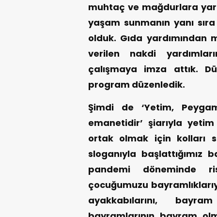
muhtaç ve mağdurlara yardı
yaşam sunmanın yanı sıra 
olduk. Gıda yardımından m
verilen nakdi yardımlar
çalışmaya imza attık. D
program düzenledik.
Şimdi de ‘Yetim, Peyga
emanetidir’ şiarıyla yeti
ortak olmak için kolları s
sloganıyla başlattığımız
pandemi döneminde ri
çocuğumuzu bayramlıklarıyl
ayakkabılarını, bayr
bayramlarının bayram olm