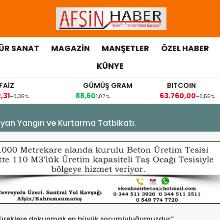
ÜR SANAT
MAGAZİN
MANŞETLER
ÖZEL HABER
KÜNYE
GÜMÜŞ GRAM
BITCOIN
88,60
63.760,00
5%
1,07%
-0,55%
yan Yangın ve Kurtarma Tatbikatı.
yüreklere dokunmak en büyük sorumluluğumuzdur”