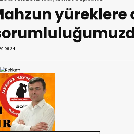
Mahzun yürekler
 sorumluluğumuzd
20 06:34