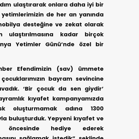
m ulaştırarak onlara daha iyi bir
yetimlerimizin de her an yanında
obilya desteğine ve zekat olarak
ın ulaştırılmasına kadar birçok
ünya Yetimler Günü’nde özel bir
mber Efendimizin (sav) ümmete
m çocuklarımızın bayram sevincine
ıvadık. ‘Bir çocuk da sen giydir’
 bayramlık kıyafet kampanyamızda
sk oluşturmamak adına 1300
a buluşturduk. Yepyeni kıyafet ve
am öncesinde hediye ederek
asını sağlamak istedik” şeklinde