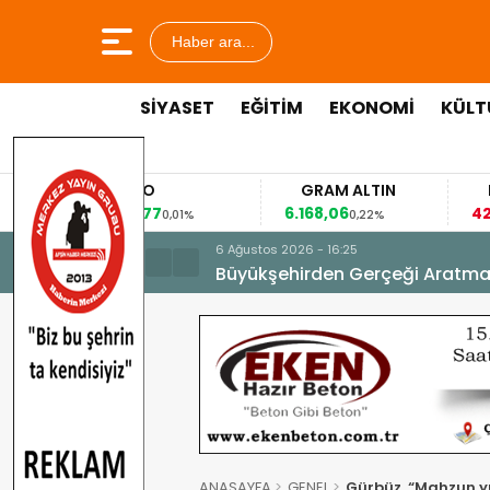
Haber ara...
SİYASET
EĞİTİM
EKONOMİ
KÜLT
EURO
GRAM ALTIN
FAİZ
53,8477
6.168,06
42,31
0,01%
0,22%
-0,3
6 Ağustos 2026 - 16:25
Büyükşehirden Gerçeği Aratma
ANASAYFA
GENEL
Gürbüz, “Mahzun 