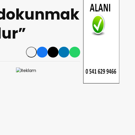
e dokunmak
ur”