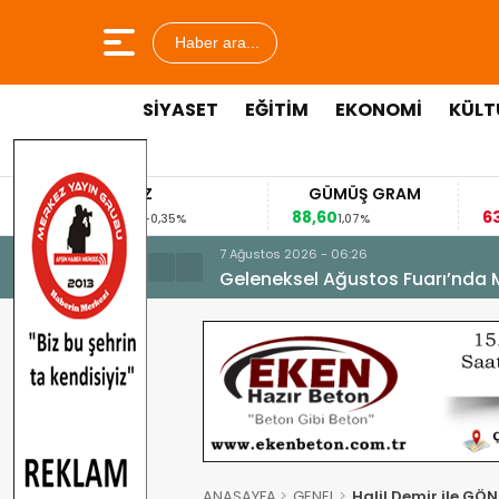
Haber ara...
SİYASET
EĞİTİM
EKONOMİ
KÜLT
DOLAR
EURO
GRAM 
47,3391
53,8477
6.168,06
0,16%
0,01%
7 Ağustos 2026 - 06:26
Geleneksel Ağustos Fuarı’nda 
ANASAYFA
GENEL
Halil Demir ile GÖ