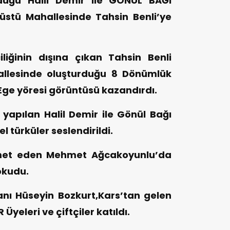
duğu Halil Demir ile GÖNÜL BAĞI
üstü Mahallesinde Tahsin Benli’ye
iliğinin dışına çıkan Tahsin Benli
allesinde oluşturduğu 8 Dönümlük
Ege yöresi görüntüsü kazandırdı.
yapılan Halil Demir ile Gönül Bağı
 türküler seslendirildi.
amet eden Mehmet Ağcakoyunlu’da
okudu.
ı Hüseyin Bozkurt,Kars’tan gelen
yeleri ve çiftçiler katıldı.