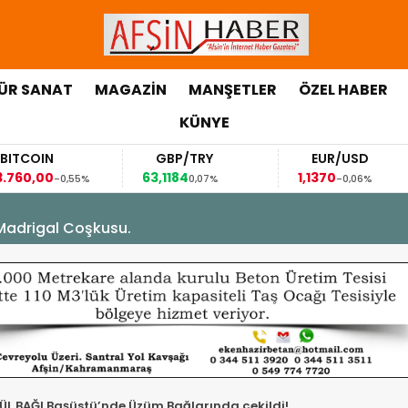
ÜR SANAT
MAGAZİN
MANŞETLER
ÖZEL HABER
KÜNYE
ALTIN
FAİZ
GÜMÜŞ GRAM
42,31
88,60
0,22%
-0,35%
1,07%
Madrigal Coşkusu.
NÜL BAĞI Başüstü’nde Üzüm Bağlarında çekildi!