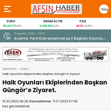
Giriş
Yap
EURO
GRAM ALTIN
FAİZ
53,8477
6.168,06
42,31
0,01%
0,22%
-0,35%
8 Ağustos 2026 - 04:50
ikleti
Anahtar Parti Kahramanmaraş İl Başkanı Kayıran,
Afşin Teşkilatı ile buluştu.
ANASAYFA
GENEL
Halk Oyunları Ekiplerinden Başkan Güngör’e Ziyaret.
Halk Oyunları Ekiplerinden Başkan
Güngör’e Ziyaret.
10.02.2022 06:26
Güncellenme :
11.07.2023 07:46
kez görüntülendi