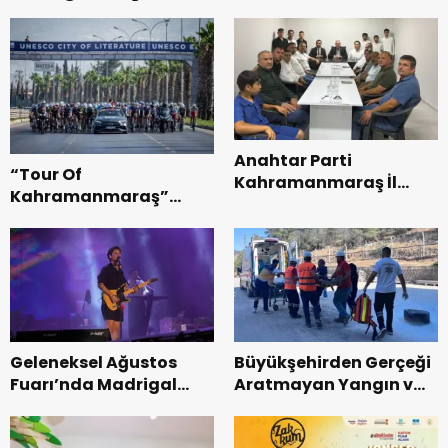
Anahtar Parti
“Tour Of
Kahramanmaraş İl
Kahramanmaraş”
Başkanı Kayıran, Afşin
Uluslararası Yol
Teşkilatı ile buluştu.
Bisikleti Turnuvası
Tamamlandı.
Geleneksel Ağustos
Büyükşehirden Gerçeği
Fuarı’nda Madrigal
Aratmayan Yangın ve
Coşkusu.
Kurtarma Tatbikatı.