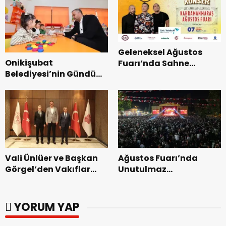
Geleneksel Ağustos
Onikişubat
Fuarı’nda Sahne
Belediyesi’nin Gündüz
Zakkum’un.
Bakımevi’nde yeni
dönemin ön kayıtları
başladı.
Vali Ünlüer ve Başkan
Ağustos Fuarı’nda
Görgel’den Vakıflar
Unutulmaz
Genel Müdürlüğü’ne
Dedublüman Gecesi.
ziyaret.
YORUM YAP