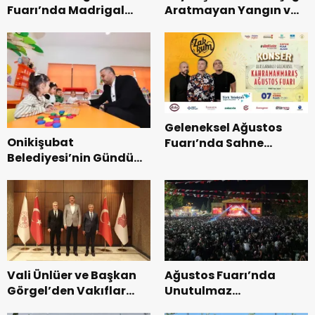
Fuarı’nda Madrigal
Aratmayan Yangın ve
Coşkusu.
Kurtarma Tatbikatı.
Geleneksel Ağustos
Onikişubat
Fuarı’nda Sahne
Belediyesi’nin Gündüz
Zakkum’un.
Bakımevi’nde yeni
dönemin ön kayıtları
başladı.
Vali Ünlüer ve Başkan
Ağustos Fuarı’nda
Görgel’den Vakıflar
Unutulmaz
Genel Müdürlüğü’ne
Dedublüman Gecesi.