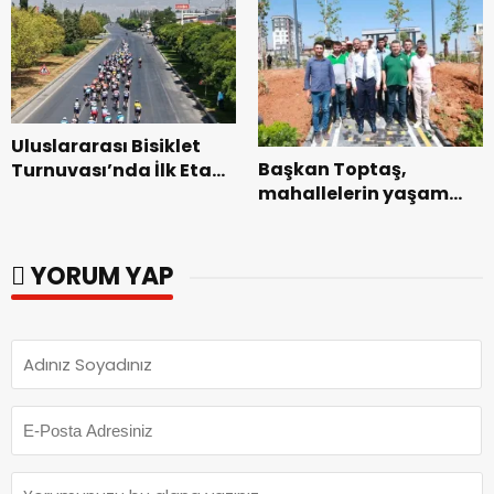
ziyaret.
Uluslararası Bisiklet
Başkan Toptaş,
Turnuvası’nda İlk Etap
mahallelerin yaşam
Başarıyla
kalitesini artıran
Tamamlandı.
parkları ziyaret etti.
YORUM YAP