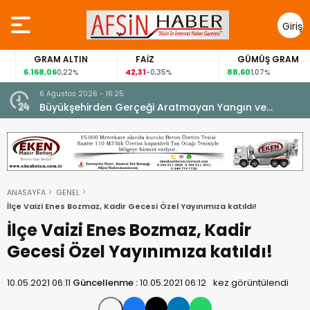
Giriş
Yap
GRAM ALTIN
FAİZ
GÜMÜŞ GRAM
6.168,06
42,31
88,60
0,22%
-0,35%
1,07%
6 Ağustos 2026 - 16:25
su.
Büyükşehirden Gerçeği Aratmayan Yangın ve
Kurtarma Tatbikatı.
ANASAYFA
GENEL
İlçe Vaizi Enes Bozmaz, Kadir Gecesi Özel Yayınımıza katıldı!
İlçe Vaizi Enes Bozmaz, Kadir
Gecesi Özel Yayınımıza katıldı!
10.05.2021 06:11
Güncellenme :
10.05.2021 06:12
kez görüntülendi