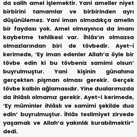
da salih amel işlemektir. Yani ameller niyet
birbirini tamamlar ve birbirinden ayrı
düşünülemez. Yani iman olmadıkça amelin
bir faydası yok. Amel olmayınca da imanı
kaybetme tehlikesi var. İhlâs’ın olmazsa
olmazlarından biri de tövbedir. Ayet-i
kerimede, ‘Ey iman edenler Allah’a öyle bir
tövbe edin ki bu tövbeniz samimi olsun’
buyrulmuştur. Yani kişinin günahına
gerçekten pişman olması gerekir. Gerçek
tövbe kalbin ağlamasıdır. Yine dualarımızda
da ihlâslı olmamız gerekir. Ayet-i kerimede,
‘Ey müminler ihlâslı ve samimi şekilde dua
edin’ buyrulmuştur. İhlâs teslimiyet zirvede
yaşamak ve Allah’a yakınlık kurabilmektir”
dedi.