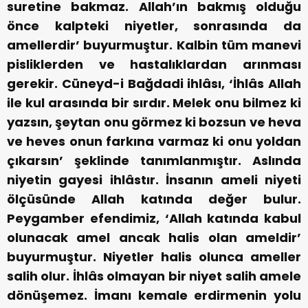
suretine bakmaz. Allah’ın bakmış olduğu
önce kalpteki niyetler, sonrasında da
amellerdir’ buyurmuştur. Kalbin tüm manevi
pisliklerden ve hastalıklardan arınması
gerekir. Cüneyd-i Bağdadi ihlâsı, ‘İhlâs Allah
ile kul arasında bir sırdır. Melek onu bilmez ki
yazsın, şeytan onu görmez ki bozsun ve heva
ve heves onun farkına varmaz ki onu yoldan
çıkarsın’ şeklinde tanımlanmıştır. Aslında
niyetin gayesi ihlâstır. İnsanın ameli niyeti
ölçüsünde Allah katında değer bulur.
Peygamber efendimiz, ‘Allah katında kabul
olunacak amel ancak halis olan ameldir’
buyurmuştur. Niyetler halis olunca ameller
salih olur. İhlâs olmayan bir niyet salih amele
dönüşemez. İmanı kemale erdirmenin yolu