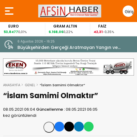
Giriş
Yap
EURO
GRAM ALTIN
FAİZ
53,8477
6.168,06
42,31
0,01%
0,22%
-0,35%
6 Ağustos 2026 - 16:25
su.
Büyükşehirden Gerçeği Aratmayan Yangın ve
Kurtarma Tatbikatı.
ANASAYFA
GENEL
“İslam Samimi Olmaktır”
“İslam Samimi Olmaktır”
08.05.2021 06:04
Güncellenme :
08.05.2021 06:05
kez görüntülendi