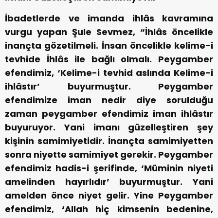
İbadetlerde ve imanda ihlâs kavramına
vurgu yapan Şule Sevmez, “İhlâs öncelikle
inançta gözetilmeli. İnsan öncelikle kelime-i
tevhide İhlâs ile bağlı olmalı. Peygamber
efendimiz, ‘Kelime-i tevhid aslında Kelime-i
ihlâstır’ buyurmuştur. Peygamber
efendimize iman nedir diye sorulduğu
zaman peygamber efendimiz iman ihlâstır
buyuruyor. Yani imanı güzelleştiren şey
kişinin samimiyetidir. İnançta samimiyetten
sonra niyette samimiyet gerekir. Peygamber
efendimiz hadis-i şerifinde, ‘Müminin niyeti
amelinden hayırlıdır’ buyurmuştur. Yani
amelden önce niyet gelir. Yine Peygamber
efendimiz, ‘Allah hiç kimsenin bedenine,