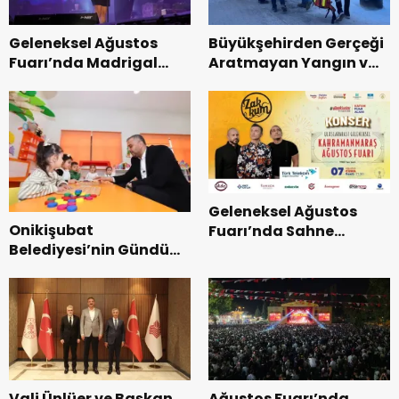
Geleneksel Ağustos
Büyükşehirden Gerçeği
Fuarı’nda Madrigal
Aratmayan Yangın ve
Coşkusu.
Kurtarma Tatbikatı.
Geleneksel Ağustos
Onikişubat
Fuarı’nda Sahne
Belediyesi’nin Gündüz
Zakkum’un.
Bakımevi’nde yeni
dönemin ön kayıtları
başladı.
Vali Ünlüer ve Başkan
Ağustos Fuarı’nda