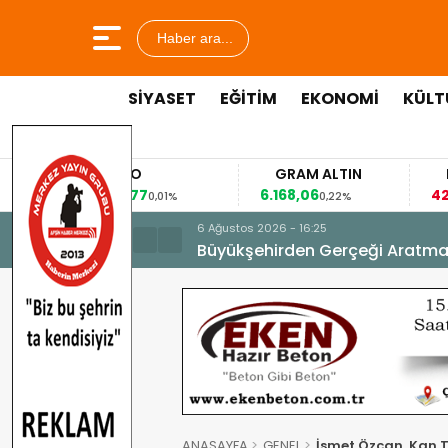
Haber ara...
SİYASET
EĞİTİM
EKONOMİ
KÜLT
URO
GRAM ALTIN
FAİZ
8477
6.168,06
42,31
0,01%
0,22%
-0,35%
6 Ağustos 2026 - 16:25
Büyükşehirden Gerçeği Aratma
ANASAYFA
GENEL
İsmet Özcan, Kan T