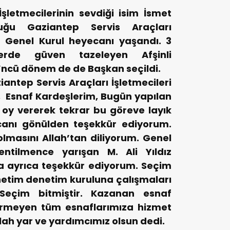
şletmecilerinin sevdiği isim İsmet
ğu Gaziantep Servis Araçları
n Genel Kurul heyecanı yaşandı. 3
lerde güven tazeleyen Afşinli
ncü dönem de de Başkan seçildi.
ntep Servis Araçları İşletmecileri
 Esnaf Kardeşlerim, Bugün yapılan
oy vererek tekrar bu göreve layık
canı gönülden teşekkür ediyorum.
 olmasını Allah’tan diliyorum. Genel
ntilmence yarışan M. Ali Yıldız
a ayrıca teşekkür ediyorum. Seçim
etim denetim kuruluna çalışmaları
Seçim bitmiştir. K
azanan esnaf
ermeyen tüm esnaflarımıza hizmet
ah yar ve yardımcımız olsun dedi.