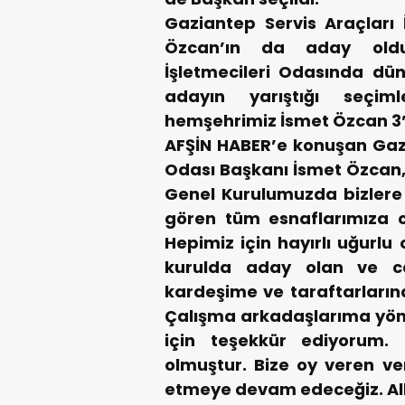
Gaziantep Servis Araçları İ
Özcan’ın da aday oldu
İşletmecileri Odasında dü
adayın yarıştığı seçim
hemşehrimiz İsmet Özcan 3’
AFŞİN HABER’e konuşan Gazia
Odası Başkanı İsmet Özcan,
Genel Kurulumuzda bizlere 
gören tüm esnaflarımıza 
Hepimiz için hayırlı uğurlu
kurulda aday olan ve ce
kardeşime ve taraftarların
Çalışma arkadaşlarıma yön
için teşekkür ediyorum. 
olmuştur. Bize oy veren v
etmeye devam edeceğiz. All