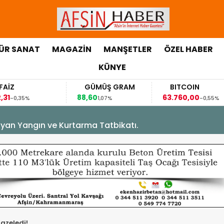
ÜR SANAT
MAGAZİN
MANŞETLER
ÖZEL HABER
KÜNYE
GÜMÜŞ GRAM
BITCOIN
GBP/TR
88,60
63.760,00
63,1184
1,07%
-0,55%
0,
yan Yangın ve Kurtarma Tatbikatı.
azeledi!