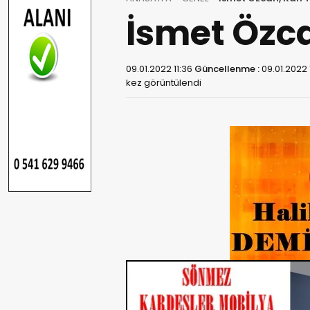
İsmet Özca
09.01.2022 11:36
Güncellenme :
09.01.2022 
kez görüntülendi