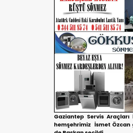
Gaziantep Servis Araçları İ
hemşehrimiz İsmet Özcan 
de Başkan seçildi.