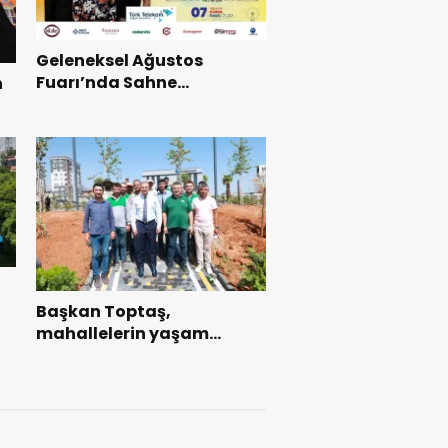
Geleneksel Ağustos
Fuarı’nda Sahne
n
Zakkum’un.
ı
Başkan Toptaş,
mahallelerin yaşam
kalitesini artıran parkları
ziyaret etti.