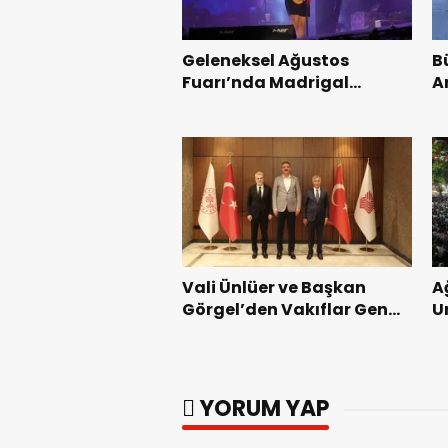
Geleneksel Ağustos
B
Fuarı’nda Madrigal
A
Coşkusu.
K
Vali Ünlüer ve Başkan
A
Görgel’den Vakıflar Genel
U
Müdürlüğü’ne ziyaret.
G
YORUM YAP