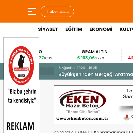
Haber ara...
SİYASET
EĞİTİM
EKONOMİ
KÜLT
EURO
GRAM ALTIN
FAİZ
53,8477
6.168,06
42,31
0,01%
0,22%
-0,35
6 Ağustos 2026 - 16:25
Büyükşehirden Gerçeği Aratma
ANASAYFA
GENEL
Kahramanmaraş Tr