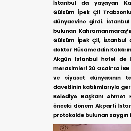
İstanbul da yaşayan Ka
Gülsüm İpek Çil Trabzonl
dünyaevine girdi.
İstanbu
bulunan Kahramanmaraş’ın
Gülsüm İpek Çil, İstanbul
doktor Hüsameddin Kaldırım i
Akgün Istanbul hotel de 
merasimleri 30 Ocak’ta İBB 
ve siyaset dünyasının ta
davetlinin katılımlarıyla ger
Belediye Başkanı Ahmet Ha
önceki dönem Akparti İsta
protokolde bulunan saygın i