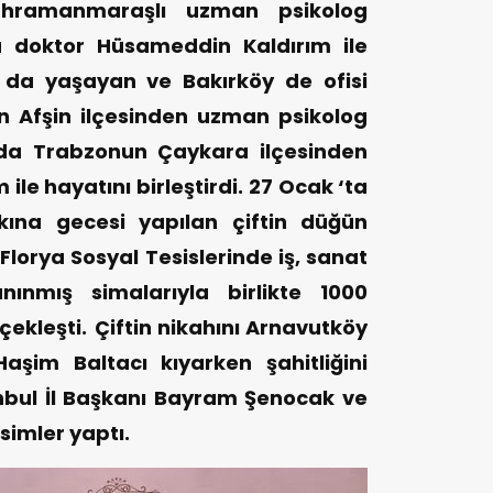
hramanmaraşlı uzman psikolog
u doktor Hüsameddin Kaldırım ile
l da yaşayan ve Bakırköy de ofisi
 Afşin ilçesinden uzman psikolog
 da Trabzonun Çaykara ilçesinden
le hayatını birleştirdi.
27 Ocak ‘ta
kına gecesi yapılan çiftin düğün
Florya Sosyal Tesislerinde iş, sanat
nınmış simalarıyla birlikte 1000
çekleşti.
Çiftin nikahını Arnavutköy
şim Baltacı kıyarken şahitliğini
nbul İl Başkanı Bayram Şenocak ve
simler yaptı.