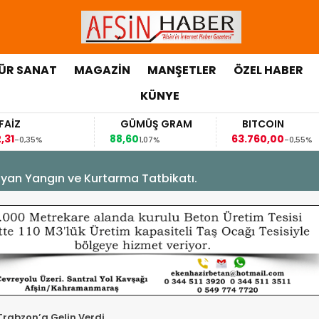
ÜR SANAT
MAGAZİN
MANŞETLER
ÖZEL HABER
KÜNYE
GÜMÜŞ GRAM
BITCOIN
88,60
63.760,00
6
%
1,07%
-0,55%
yan Yangın ve Kurtarma Tatbikatı.
abzon’a Gelin Verdi.