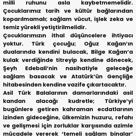
milli ruhunu asla kaybetmemelidir.
Çocuklarımız tarih ve kültür bağlarından
koparılmamalı; sağlam vücut, işlek zeka ve
temiz yürekli yetiştirilmelidir.‬
‪Çocuklarımızın ithal düşüncelere ihtiyacı
yoktur. Türk çocuğu; Oğuz Kağan’ın
dualarında kendini bulacak, Bilge Kağan’a
kulak verdiğinde titreyip kendine dönecek,
Şeyh Edebali’nin nasihatiyle geleceğe
sağlam basacak ve Atatürk’ün Gençliğe
hitabesinden kendine vazife çıkartacaktır.‬
‪Asil Türk Balalarının damarlarındaki asil
kandan alacağı kudretle; Türkiye’yi
bugünlere getiren kahraman ecdatlarının
izinden gideceğine, ülkemizin huzuru, refahı
ve gelişmesi için zorluklar karşısında azimle
mücadele vererek ‘temeli sağlam binalar’