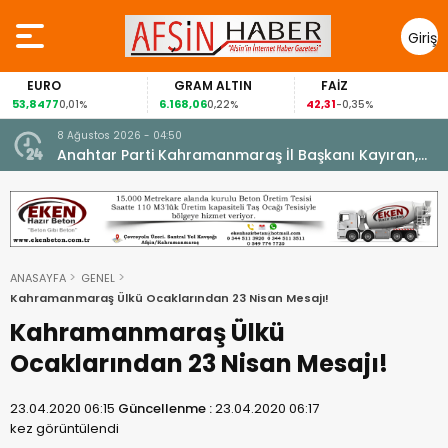
Giriş
Yap
EURO
GRAM ALTIN
FAİZ
53,8477
6.168,06
42,31
0,01%
0,22%
-0,35%
8 Ağustos 2026 - 04:50
ikleti
Anahtar Parti Kahramanmaraş İl Başkanı Kayıran,
Afşin Teşkilatı ile buluştu.
ANASAYFA
GENEL
Kahramanmaraş Ülkü Ocaklarından 23 Nisan Mesajı!
Kahramanmaraş Ülkü
Ocaklarından 23 Nisan Mesajı!
23.04.2020 06:15
Güncellenme :
23.04.2020 06:17
kez görüntülendi