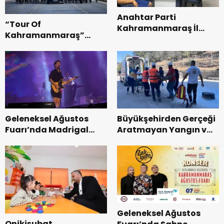
Anahtar Parti
“Tour Of
Kahramanmaraş İl
Kahramanmaraş”
Başkanı Kayıran, Afşin
Uluslararası Yol
Teşkilatı ile buluştu.
Bisikleti Turnuvası
Tamamlandı.
Geleneksel Ağustos
Büyükşehirden Gerçeği
Fuarı’nda Madrigal
Aratmayan Yangın ve
Coşkusu.
Kurtarma Tatbikatı.
Geleneksel Ağustos
Onikişubat