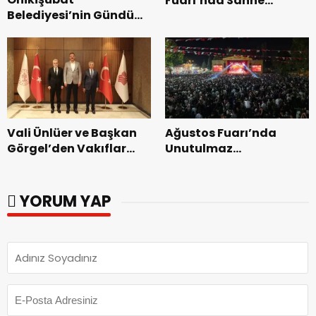
Fuarı’nda Sahne
Belediyesi’nin Gündüz
Zakkum’un.
Bakımevi’nde yeni
dönemin ön kayıtları
başladı.
Vali Ünlüer ve Başkan
Ağustos Fuarı’nda
Görgel’den Vakıflar
Unutulmaz
Genel Müdürlüğü’ne
Dedublüman Gecesi.
ziyaret.
YORUM YAP