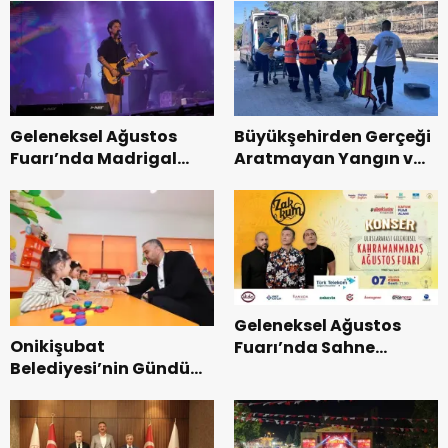
Geleneksel Ağustos
Büyükşehirden Gerçeği
Fuarı’nda Madrigal
Aratmayan Yangın ve
Coşkusu.
Kurtarma Tatbikatı.
Geleneksel Ağustos
Onikişubat
Fuarı’nda Sahne
Belediyesi’nin Gündüz
Zakkum’un.
Bakımevi’nde yeni
dönemin ön kayıtları
başladı.