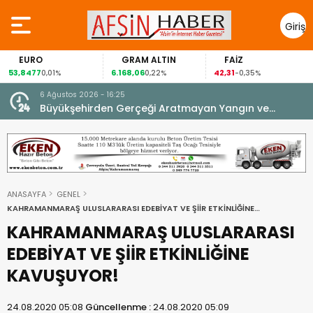
Giriş
Yap
GRAM ALTIN
FAİZ
GÜMÜŞ GR
6.168,06
42,31
88,60
0,22%
-0,35%
1,07%
6 Ağustos 2026 - 16:25
su.
Büyükşehirden Gerçeği Aratmayan Yangın ve
Kurtarma Tatbikatı.
ANASAYFA
GENEL
KAHRAMANMARAŞ ULUSLARARASI EDEBİYAT VE ŞİİR ETKİNLİĞİNE
KAVUŞUYOR!
KAHRAMANMARAŞ ULUSLARARASI
EDEBİYAT VE ŞİİR ETKİNLİĞİNE
KAVUŞUYOR!
24.08.2020 05:08
Güncellenme :
24.08.2020 05:09