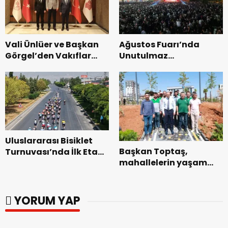
Vali Ünlüer ve Başkan
Ağustos Fuarı’nda
Görgel’den Vakıflar
Unutulmaz
Genel Müdürlüğü’ne
Dedublüman Gecesi.
ziyaret.
Uluslararası Bisiklet
Başkan Toptaş,
Turnuvası’nda İlk Etap
mahallelerin yaşam
Başarıyla
kalitesini artıran
Tamamlandı.
parkları ziyaret etti.
YORUM YAP