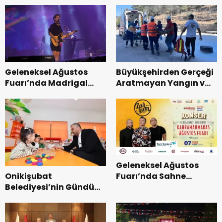
Uluslararası Yol
Teşkilatı ile buluştu.
Bisikleti Turnuvası
Tamamlandı.
Geleneksel Ağustos
Büyükşehirden Gerçeği
Fuarı’nda Madrigal
Aratmayan Yangın ve
Coşkusu.
Kurtarma Tatbikatı.
Geleneksel Ağustos
Onikişubat
Fuarı’nda Sahne
Belediyesi’nin Gündüz
Zakkum’un.
Bakımevi’nde yeni
dönemin ön kayıtları
başladı.