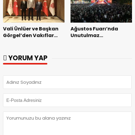
Vali Ünlüer ve Başkan
Ağustos Fuarı’nda
Görgel’den Vakıflar
Unutulmaz
Genel Müdürlüğü’ne
Dedublüman Gecesi.
ziyaret.
YORUM YAP