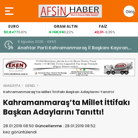
Giriş
Yap
EURO
GRAM ALTIN
FAİZ
53,8477
6.168,06
42,31
0,01%
0,22%
-0,35%
8 Ağustos 2026 - 04:50
ikleti
Anahtar Parti Kahramanmaraş İl Başkanı Kayıran,
Afşin Teşkilatı ile buluştu.
ANASAYFA
GENEL
Kahramanmaraş’ta Millet İttifakı Başkan Adaylarını Tanıttı!
Kahramanmaraş’ta Millet İttifakı
Başkan Adaylarını Tanıttı!
28.01.2019 08:50
Güncellenme :
28.01.2019 08:52
kez görüntülendi