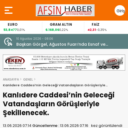
Giriş
Yap
RO
GRAM ALTIN
FAİZ
GÜM
77
6.168,06
42,31
88,60
0,01%
0,22%
-0,35%
1
10 Ağustos 2026 - 08:06
Başkan Görgel, Ağustos Fuarı’nda Esnaf ve
Vatandaşlarla Buluştu.
ANASAYFA
GENEL
Kanlıdere Caddesi’nin Geleceği Vatandaşların Görüşleriyle
Şekillenecek.
Kanlıdere Caddesi’nin Geleceği
Vatandaşların Görüşleriyle
Şekillenecek.
13.06.2026 07:14
Güncellenme :
13.06.2026 07:16
kez görüntülendi