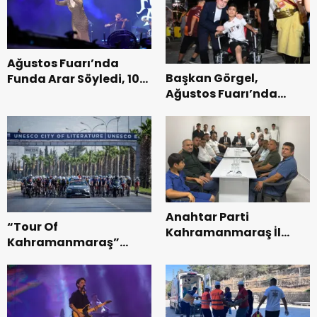
Ağustos Fuarı’nda
Başkan Görgel,
Funda Arar Söyledi, 100
Ağustos Fuarı’nda
Bin Dinleyici Eşlik Etti.
Esnaf ve
Vatandaşlarla
Buluştu.
Anahtar Parti
“Tour Of
Kahramanmaraş İl
Kahramanmaraş”
Başkanı Kayıran, Afşin
Uluslararası Yol
Teşkilatı ile buluştu.
Bisikleti Turnuvası
Tamamlandı.