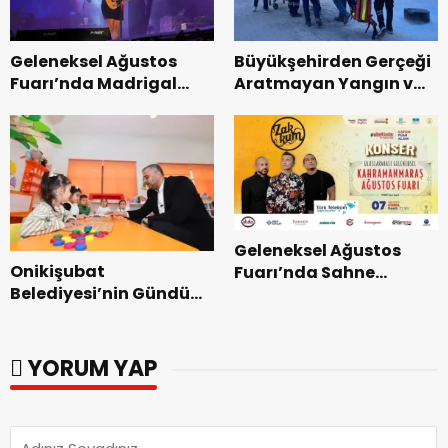
Geleneksel Ağustos
Büyükşehirden Gerçeği
Fuarı’nda Madrigal
Aratmayan Yangın ve
Coşkusu.
Kurtarma Tatbikatı.
Geleneksel Ağustos
Onikişubat
Fuarı’nda Sahne
Belediyesi’nin Gündüz
Zakkum’un.
Bakımevi’nde yeni
dönemin ön kayıtları
başladı.
YORUM YAP