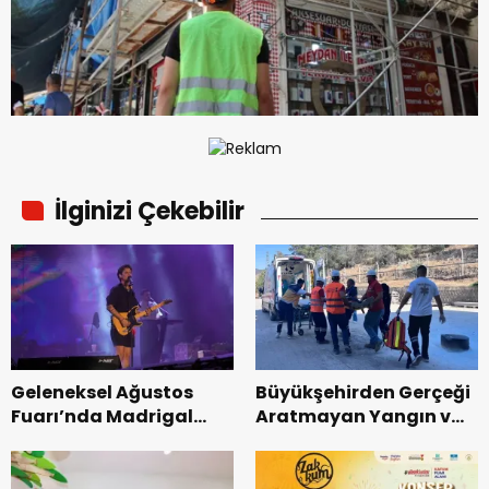
İlginizi Çekebilir
Geleneksel Ağustos
Büyükşehirden Gerçeği
Fuarı’nda Madrigal
Aratmayan Yangın ve
Coşkusu.
Kurtarma Tatbikatı.