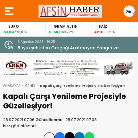
Giriş
Yap
EURO
GRAM ALTIN
FAİZ
53,8477
6.168,06
42,31
8
0,01%
0,22%
-0,35%
6 Ağustos 2026 - 16:25
su.
Büyükşehirden Gerçeği Aratmayan Yangın ve
Kurtarma Tatbikatı.
ANASAYFA
GENEL
Kapalı Çarşı Yenileme Projesiyle Güzelleşiyor!
Kapalı Çarşı Yenileme Projesiyle
Güzelleşiyor!
28.07.2021 07:06
Güncellenme :
28.07.2021 07:08
kez görüntülendi