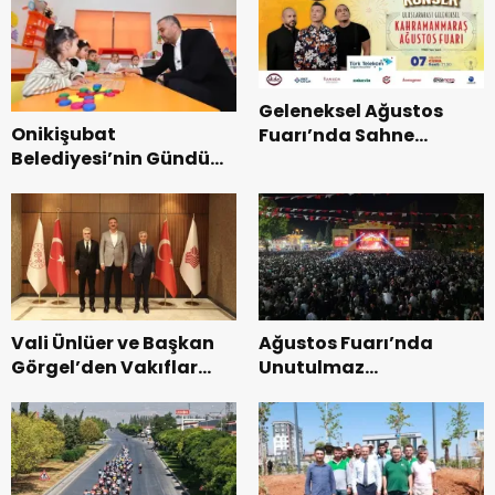
Geleneksel Ağustos
Onikişubat
Fuarı’nda Sahne
Belediyesi’nin Gündüz
Zakkum’un.
Bakımevi’nde yeni
dönemin ön kayıtları
başladı.
Vali Ünlüer ve Başkan
Ağustos Fuarı’nda
Görgel’den Vakıflar
Unutulmaz
Genel Müdürlüğü’ne
Dedublüman Gecesi.
ziyaret.