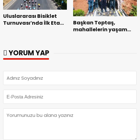
Uluslararası Bisiklet
Başkan Toptaş,
Turnuvası’nda İlk Etap
mahallelerin yaşam
Başarıyla
kalitesini artıran
Tamamlandı.
parkları ziyaret etti.
YORUM YAP