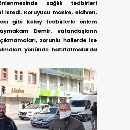
nlenmesinde sağlık tedbirleri
ni istedi. Koruyucu maske, eldiven,
sı gibi kolay tedbirlerle önlem
n Kaymakam Demir, vatandaşların
çıkmamaları, zorunlu hallerde ise
i almaları yönünde hatırlatmalarda