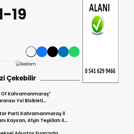
-19
izi Çekebilir
r Of Kahramanmaraş”
rarası Yol Bisikleti
uvası Tamamlandı.
ar Parti Kahramanmaraş İl
nı Kayıran, Afşin Teşkilatı ile
tu.
eksel Ağustos Fuarı’nda