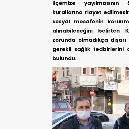
ilçemize yayılmasının ö
kurallarına riayet edilmesi
sosyal mesafenin korunma
alınabileceğini belirte
zorunda olmadıkça dışarı 
gerekli sağlık tedbirlerin
bulundu.