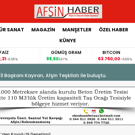
ÜR SANAT
MAGAZİN
MANŞETLER
ÖZEL HABER
KÜNYE
FAİZ
GÜMÜŞ GRAM
BITCOIN
,31
88,60
63.760,00
-0,35%
1,07%
-0,55%
Başkanı Kayıran, Afşin Teşkilatı ile buluştu.
den Kovid-19 Denetimi!