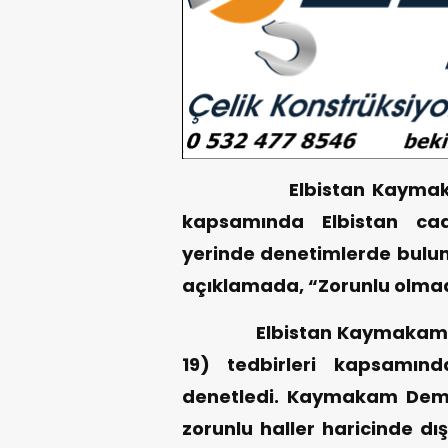
Elbistan Kaymakamı Öz
kapsamında Elbistan ca
yerinde denetimlerde bulund
açıklamada, “Zorunlu olmadı
Elbistan Kaymakamı Özk
19) tedbirleri kapsamın
denetledi. Kaymakam Demi
zorunlu haller haricinde d