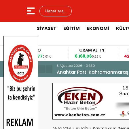
Haber ara...
SİYASET
EĞİTİM
EKONOMİ
KÜLT
EURO
GRAM ALTIN
53,8477
6.168,06
42
%
0,01%
0,22%
8 Ağustos 2026 - 04:50
Anahtar Parti Kahramanmaraş İl 
ANASAYFA
ASAYİŞ
Kaymakam Demir’