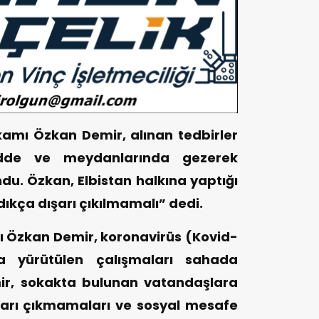
kan Demir, alınan tedbirler
dde ve meydanlarında gezerek
u. Özkan, Elbistan halkına yaptığı
kça dışarı çıkılmamalı” dedi.
an Demir, koronavirüs (Kovid-
da yürütülen çalışmaları sahada
r, sokakta bulunan vatandaşlara
ışarı çıkmamaları ve sosyal mesafe