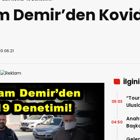
 Demir’den Kovid
0 06:21
İlgin
“Tou
05:03
Ulusla
Turn
Anaht
04:50
Başka
buluş
Gelen