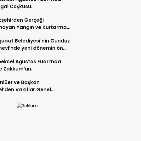
gal Coşkusu.
şehirden Gerçeği
mayan Yangın ve Kurtarma
katı.
şubat Belediyesi’nin Gündüz
evi’nde yeni dönemin ön
ları başladı.
eksel Ağustos Fuarı’nda
e Zakkum’un.
Ünlüer ve Başkan
l’den Vakıflar Genel
lüğü’ne ziyaret.