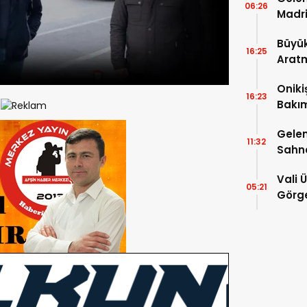
06:26
Madri
Büyük
16:25
Arat
Tatbi
Oniki
16:23
Bakım
kayıt
Gelen
11:32
Sahn
Vali 
05:21
Görge
Müdür