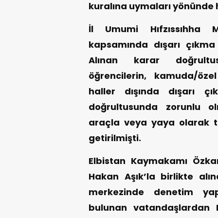
kuralına uymaları yönünde 
İl Umumi Hıfzıssıhha Me
kapsamında dışarı çıkma y
Alınan karar doğrultus
öğrencilerin, kamuda/özel 
haller dışında dışarı ç
doğrultusunda zorunlu o
araçla veya yaya olarak 
getirilmişti.
Elbistan Kaymakamı Özka
Hakan Aşık’la birlikte alın
merkezinde denetim ya
bulunan vatandaşlardan 