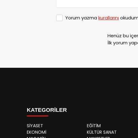
Yorum yazma
kurallarını
okudum 
Henüz bu içe
İlk yorum yap
KATEGORİLER
SİYASET
EĞİTİM
EKONOMİ
KÜLTÜR SANAT