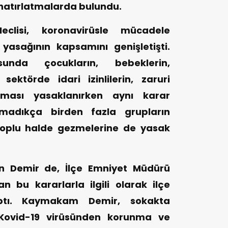
hatırlatmalarda bulundu.
clisi, koronavirüsle mücadele
asağının kapsamını genişletişti.
unda çocukların, bebeklerin,
sektörde idari izinlilerin, zaruri
ıkması yasaklanırken aynı karar
lmadıkça birden fazla grupların
toplu halde gezmelerine de yasak
n Demir de, İlçe Emniyet Müdürü
an bu kararlarla ilgili olarak ilçe
ptı. Kaymakam Demir, sokakta
Kovid-19 virüsünden korunma ve