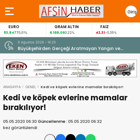
Giriş
Yap
EURO
GRAM ALTIN
FAİZ
53,8477
6.168,06
42,31
0,01%
0,22%
-0,35%
6 Ağustos 2026 - 16:25
su.
Büyükşehirden Gerçeği Aratmayan Yangın ve
Kurtarma Tatbikatı.
ANASAYFA
GENEL
Kedi ve köpek evlerine mamalar bırakılıyor!
Kedi ve köpek evlerine mamalar
bırakılıyor!
05.05.2020 06:30
Güncellenme :
05.05.2020 06:32
kez görüntülendi