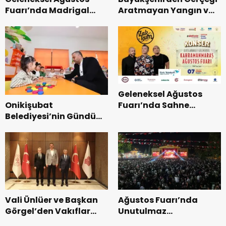
Fuarı’nda Madrigal
Aratmayan Yangın ve
Coşkusu.
Kurtarma Tatbikatı.
Geleneksel Ağustos
Onikişubat
Fuarı’nda Sahne
Belediyesi’nin Gündüz
Zakkum’un.
Bakımevi’nde yeni
dönemin ön kayıtları
başladı.
Vali Ünlüer ve Başkan
Ağustos Fuarı’nda
Görgel’den Vakıflar
Unutulmaz
Genel Müdürlüğü’ne
Dedublüman Gecesi.