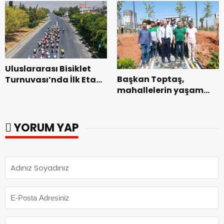
ziyaret.
Uluslararası Bisiklet
Başkan Toptaş,
Turnuvası’nda İlk Etap
mahallelerin yaşam
Başarıyla
kalitesini artıran
Tamamlandı.
parkları ziyaret etti.
YORUM YAP