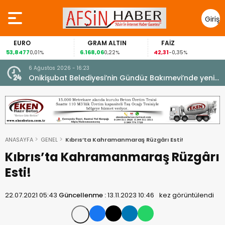
Giriş
Yap
URO
GRAM ALTIN
FAİZ
GÜ
477
6.168,06
42,31
88,60
0,01%
0,22%
-0,35%
6 Ağustos 2026 - 16:23
Onikişubat Belediyesi’nin Gündüz Bakımevi’nde yeni
dönemin ön kayıtları başladı.
ANASAYFA
GENEL
Kıbrıs’ta Kahramanmaraş Rüzgârı Esti!
Kıbrıs’ta Kahramanmaraş Rüzgârı
Esti!
22.07.2021 05:43
Güncellenme :
13.11.2023 10:46
kez görüntülendi