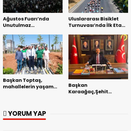
Ağustos Fuarı’nda
Uluslararası Bisiklet
Unutulmaz
Turnuvası’nda İlk Etap
Dedublüman Gecesi.
Başarıyla
Tamamlandı.
Başkan Toptaş,
Başkan
mahallelerin yaşam
Karaağaç,Şehit
kalitesini artıran
kabirleri ziyaretiyle
parkları ziyaret etti.
görevine başladı.
YORUM YAP