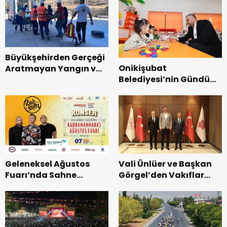
Büyükşehirden Gerçeği
Onikişubat
Aratmayan Yangın ve
Belediyesi’nin Gündüz
Kurtarma Tatbikatı.
Bakımevi’nde yeni
dönemin ön kayıtları
başladı.
Geleneksel Ağustos
Vali Ünlüer ve Başkan
Fuarı’nda Sahne
Görgel’den Vakıflar
Zakkum’un.
Genel Müdürlüğü’ne
ziyaret.