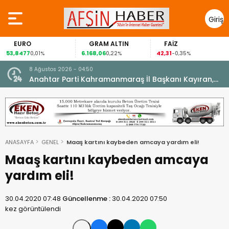
Giriş
Yap
EURO
GRAM ALTIN
FAİZ
53,8477
6.168,06
42,31
0,01%
0,22%
-0,35%
8 Ağustos 2026 - 04:50
ikleti
Anahtar Parti Kahramanmaraş İl Başkanı Kayıran,
Afşin Teşkilatı ile buluştu.
ANASAYFA
GENEL
Maaş kartını kaybeden amcaya yardım eli!
Maaş kartını kaybeden amcaya
yardım eli!
30.04.2020 07:48
Güncellenme :
30.04.2020 07:50
kez görüntülendi