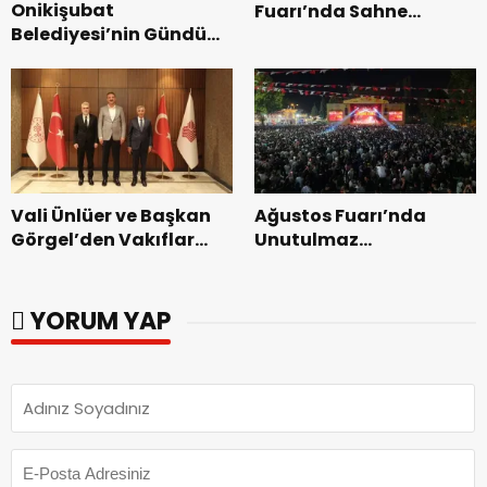
Onikişubat
Fuarı’nda Sahne
Belediyesi’nin Gündüz
Zakkum’un.
Bakımevi’nde yeni
dönemin ön kayıtları
başladı.
Vali Ünlüer ve Başkan
Ağustos Fuarı’nda
Görgel’den Vakıflar
Unutulmaz
Genel Müdürlüğü’ne
Dedublüman Gecesi.
ziyaret.
YORUM YAP