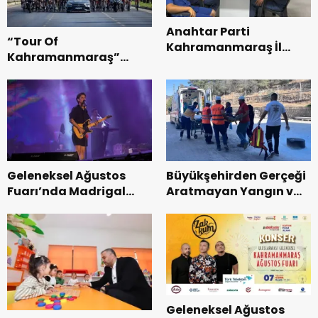
Anahtar Parti
“Tour Of
Kahramanmaraş İl
Kahramanmaraş”
Başkanı Kayıran, Afşin
Uluslararası Yol
Teşkilatı ile buluştu.
Bisikleti Turnuvası
Tamamlandı.
Geleneksel Ağustos
Büyükşehirden Gerçeği
Fuarı’nda Madrigal
Aratmayan Yangın ve
Coşkusu.
Kurtarma Tatbikatı.
Geleneksel Ağustos