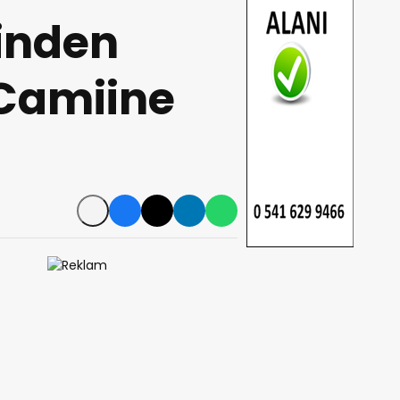
tinden
 Camiine