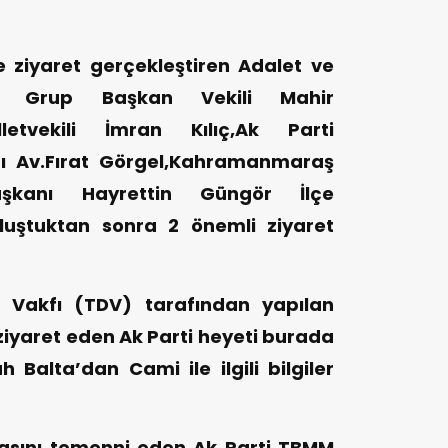
e ziyaret gerçekleştiren Adalet ve
M Grup Başkan Vekili Mahir
etvekili İmran Kılıç,Ak Parti
ı Av.Fırat Görgel,Kahramanmaraş
aşkanı Hayrettin Güngör İlçe
buluştuktan sonra 2 önemli ziyaret
t Vakfı (TDV) tarafından yapılan
 ziyaret eden Ak Parti heyeti burada
h Balta’dan Cami ile ilgili bilgiler
masını temenni eden Ak Parti TBMM