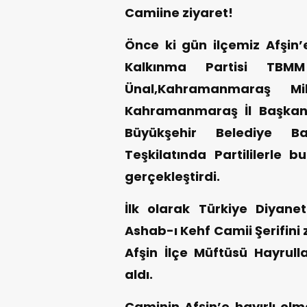
Camiine ziyaret!
Önce ki gün ilçemiz Afşin’
Kalkınma Partisi TBM
Ünal,Kahramanmaraş Mill
Kahramanmaraş İl Başkan
Büyükşehir Belediye B
Teşkilatında Partililerle 
gerçekleştirdi.
İlk olarak Türkiye Diyane
Ashab-ı Kehf Camii Şerifini
Afşin İlçe Müftüsü Hayrulla
aldı.
Caminin Afşin’e hayırlı ol