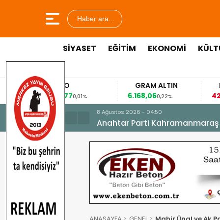
Haber ara...
SİYASET
EĞİTİM
EKONOMİ
KÜLT
EURO
GRAM ALTIN
FAİZ
53,8477
6.168,06
42,31
0,01%
0,22%
-0,35%
8 Ağustos 2026 - 04:50
Anahtar Parti Kahramanmaraş İl 
ANASAYFA
GENEL
Mahir Ünal ve Ak Pa