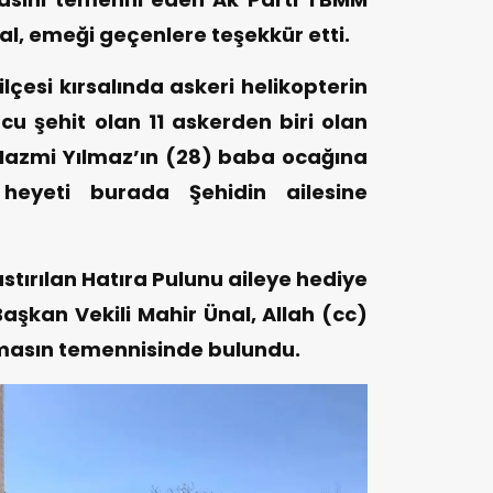
al, emeği geçenlere teşekkür etti.
ilçesi kırsalında askeri helikopterin
u şehit olan 11 askerden biri olan
azmi Yılmaz’ın (28) baba ocağına
heyeti burada Şehidin ailesine
stırılan Hatıra Pulunu aileye hediye
şkan Vekili Mahir Ünal, Allah (cc)
tmasın temennisinde bulundu.