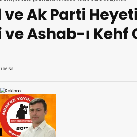
 ve Ak Parti Heye
si ve Ashab-ı Kehf
1 06:53