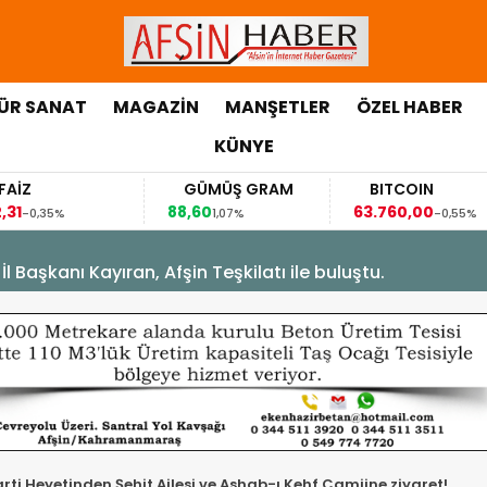
ÜR SANAT
MAGAZİN
MANŞETLER
ÖZEL HABER
KÜNYE
GÜMÜŞ GRAM
BITCOIN
G
88,60
63.760,00
63,1
1,07%
-0,55%
Başkanı Kayıran, Afşin Teşkilatı ile buluştu.
rti Heyetinden Şehit Ailesi ve Ashab-ı Kehf Camiine ziyaret!