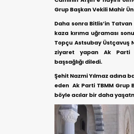
Grup Başkan Vekili Mahir Ün
Daha sonra Bitlis’in Tatvan 
kaza kırıma uğraması sonuc
Topçu Astsubay Üstçavuş N
ziyaret yapan Ak Parti 
başsağlığı diledi.
Şehit Nazmi Yılmaz adına ba
eden Ak Parti TBMM Grup Ba
böyle acılar bir daha yaşa