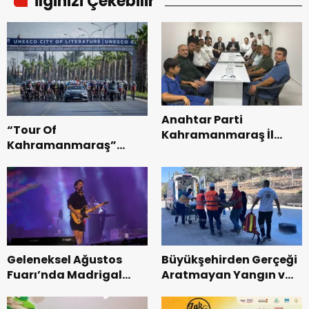
İlginizi Çekebilir
Anahtar Parti
“Tour Of
Kahramanmaraş İl
Kahramanmaraş”
Başkanı Kayıran, Afşin
Uluslararası Yol
Teşkilatı ile buluştu.
Bisikleti Turnuvası
Tamamlandı.
Geleneksel Ağustos
Büyükşehirden Gerçeği
Fuarı’nda Madrigal
Aratmayan Yangın ve
Coşkusu.
Kurtarma Tatbikatı.