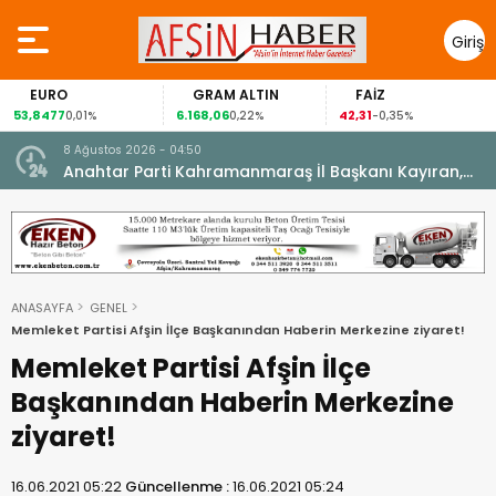
Giriş
Yap
EURO
GRAM ALTIN
FAİZ
53,8477
6.168,06
42,31
0,01%
0,22%
-0,35%
8 Ağustos 2026 - 04:50
ikleti
Anahtar Parti Kahramanmaraş İl Başkanı Kayıran,
Afşin Teşkilatı ile buluştu.
ANASAYFA
GENEL
Memleket Partisi Afşin İlçe Başkanından Haberin Merkezine ziyaret!
Memleket Partisi Afşin İlçe
Başkanından Haberin Merkezine
ziyaret!
16.06.2021 05:22
Güncellenme :
16.06.2021 05:24