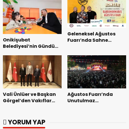
Geleneksel Ağustos
Onikişubat
Fuarı’nda Sahne
Belediyesi’nin Gündüz
Zakkum’un.
Bakımevi’nde yeni
dönemin ön kayıtları
başladı.
Vali Ünlüer ve Başkan
Ağustos Fuarı’nda
Görgel’den Vakıflar
Unutulmaz
Genel Müdürlüğü’ne
Dedublüman Gecesi.
ziyaret.
YORUM YAP