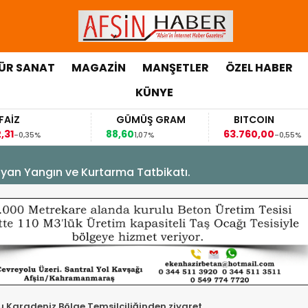
ÜR SANAT
MAGAZİN
MANŞETLER
ÖZEL HABER
KÜNYE
GÜMÜŞ GRAM
BITCOIN
88,60
63.760,00
5%
1,07%
-0,55%
yan Yangın ve Kurtarma Tatbikatı.
 Karadeniz Bölge Temsilciliğinden ziyaret.