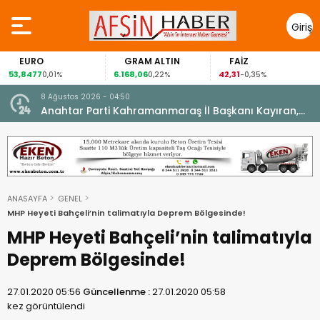
Giriş
Yap
EURO
GRAM ALTIN
FAİZ
53,8477
6.168,06
42,31
0,01%
0,22%
-0,35%
8 Ağustos 2026 - 04:50
ikleti
Anahtar Parti Kahramanmaraş İl Başkanı Kayıran,
Afşin Teşkilatı ile buluştu.
ANASAYFA
GENEL
MHP Heyeti Bahçeli’nin talimatıyla Deprem Bölgesinde!
MHP Heyeti Bahçeli’nin talimatıyla
Deprem Bölgesinde!
27.01.2020 05:56
Güncellenme :
27.01.2020 05:58
kez görüntülendi