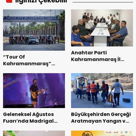
İlginizi Çekebilir
Anahtar Parti
“Tour Of
Kahramanmaraş İl
Kahramanmaraş”
Başkanı Kayıran, Afşin
Uluslararası Yol
Teşkilatı ile buluştu.
Bisikleti Turnuvası
Tamamlandı.
Geleneksel Ağustos
Büyükşehirden Gerçeği
Fuarı’nda Madrigal
Aratmayan Yangın ve
Coşkusu.
Kurtarma Tatbikatı.