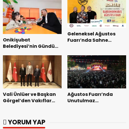
Geleneksel Ağustos
Onikişubat
Fuarı’nda Sahne
Belediyesi’nin Gündüz
Zakkum’un.
Bakımevi’nde yeni
dönemin ön kayıtları
başladı.
Vali Ünlüer ve Başkan
Ağustos Fuarı’nda
Görgel’den Vakıflar
Unutulmaz
Genel Müdürlüğü’ne
Dedublüman Gecesi.
ziyaret.
YORUM YAP