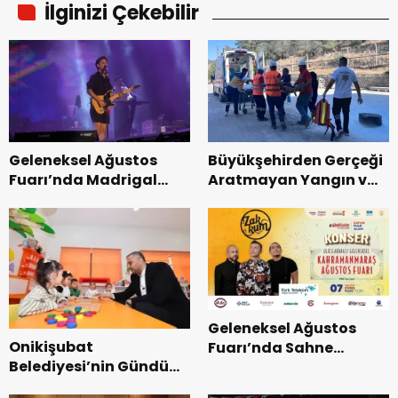
İlginizi Çekebilir
Geleneksel Ağustos
Büyükşehirden Gerçeği
Fuarı’nda Madrigal
Aratmayan Yangın ve
Coşkusu.
Kurtarma Tatbikatı.
Geleneksel Ağustos
Onikişubat
Fuarı’nda Sahne
Belediyesi’nin Gündüz
Zakkum’un.
Bakımevi’nde yeni