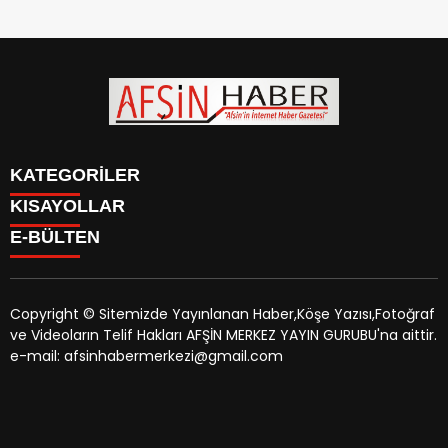
KATEGORİLER
KISAYOLLAR
SİYASET
E-BÜLTEN
EĞİTİM
SİYASET
EKONOMİ
EĞİTİM
KÜLTÜR SANAT
EKONOMİ
MAGAZİN
Copyright © Sitemizde Yayınlanan Haber,Köşe Yazısı,Fotoğraf
KÜLTÜR SANAT
MANŞETLER
ve Videoların Telif Hakları AFŞİN MERKEZ YAYIN GURUBU'na aittir.
MAGAZİN
afsinhaber.com
e-bültenine abone olarak, tarafınıza haber,
ÖZEL HABER
e-mail: afsinhabermerkezi@gmail.com
MANŞETLER
duyuru ve kampanya içerikli e-postaların gönderilmesini
SAĞLIK
ÖZEL HABER
kabul etmiş olursunuz.
SPOR
SAĞLIK
TEKNOLOJİ
SPOR
VEFAT
TEKNOLOJİ