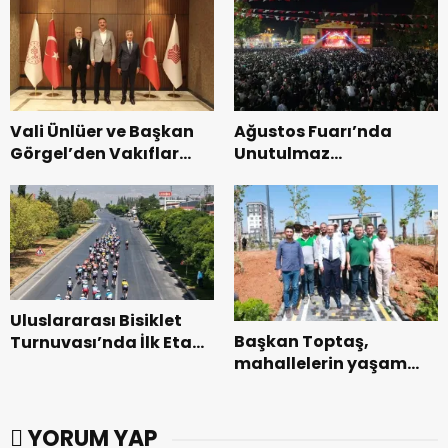
dönemin ön kayıtları
başladı.
Vali Ünlüer ve Başkan
Ağustos Fuarı’nda
Görgel’den Vakıflar
Unutulmaz
Genel Müdürlüğü’ne
Dedublüman Gecesi.
ziyaret.
Uluslararası Bisiklet
Başkan Toptaş,
Turnuvası’nda İlk Etap
mahallelerin yaşam
Başarıyla
kalitesini artıran
Tamamlandı.
parkları ziyaret etti.
YORUM YAP