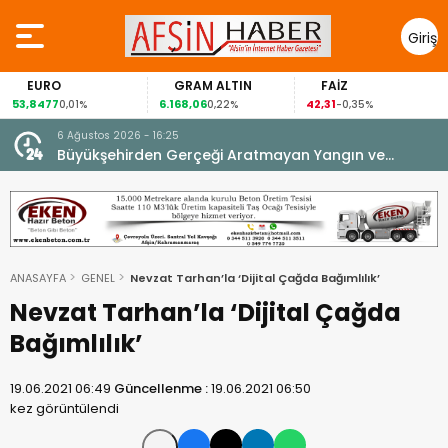
Giriş
Yap
EURO
GRAM ALTIN
FAİZ
3,8477
6.168,06
42,31
88
0,01%
0,22%
-0,35%
6 Ağustos 2026 - 16:25
su.
Büyükşehirden Gerçeği Aratmayan Yangın ve
Kurtarma Tatbikatı.
ANASAYFA
GENEL
Nevzat Tarhan’la ‘Dijital Çağda Bağımlılık’
Nevzat Tarhan’la ‘Dijital Çağda
Bağımlılık’
19.06.2021 06:49
Güncellenme :
19.06.2021 06:50
kez görüntülendi