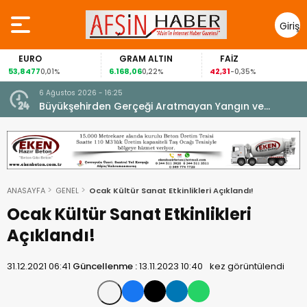
Giriş
Yap
EURO
GRAM ALTIN
FAİZ
53,8477
6.168,06
42,31
0,01%
0,22%
-0,35%
6 Ağustos 2026 - 16:25
su.
Büyükşehirden Gerçeği Aratmayan Yangın ve
Kurtarma Tatbikatı.
ANASAYFA
GENEL
Ocak Kültür Sanat Etkinlikleri Açıklandı!
Ocak Kültür Sanat Etkinlikleri
Açıklandı!
31.12.2021 06:41
Güncellenme :
13.11.2023 10:40
kez görüntülendi