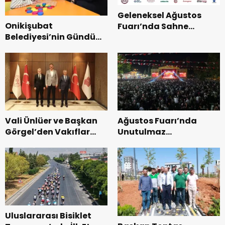
Geleneksel Ağustos
Onikişubat
Fuarı’nda Sahne
Belediyesi’nin Gündüz
Zakkum’un.
Bakımevi’nde yeni
dönemin ön kayıtları
başladı.
Vali Ünlüer ve Başkan
Ağustos Fuarı’nda
Görgel’den Vakıflar
Unutulmaz
Genel Müdürlüğü’ne
Dedublüman Gecesi.
ziyaret.
Uluslararası Bisiklet