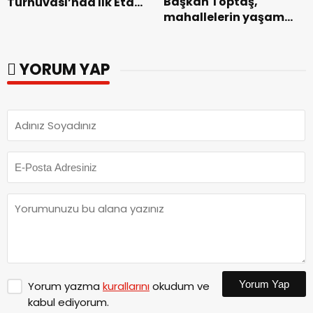
Başkan Toptaş,
Turnuvası’nda İlk Etap
mahallelerin yaşam
Başarıyla
kalitesini artıran
Tamamlandı.
parkları ziyaret etti.
YORUM YAP
Yorum Yap
Yorum yazma
kurallarını
okudum ve
kabul ediyorum.