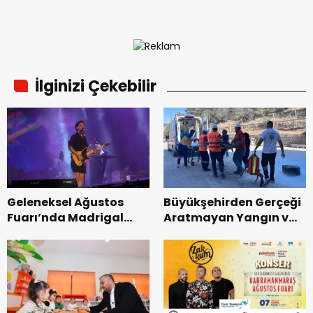
İlginizi Çekebilir
Geleneksel Ağustos
Büyükşehirden Gerçeği
Fuarı’nda Madrigal
Aratmayan Yangın ve
Coşkusu.
Kurtarma Tatbikatı.