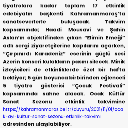
tiyatrolara kadar toplam 17 etkinlik
edebiyatın başkenti Kahramanmaraş’ta
sanatseverlerle buluşacak. Takvim
kapsamında; Haadi Mousavi ve Şahin
Aslan’ın objektifinden çıkan “Elimin Emeği”
adlı sergi ziyaretçilerine kapılarını açarken,
“Çırpınırdı Karadeniz” eserinin güçlü sesi
Azerin konseri kulakların pasını silecek. Minik
izleyicileri de etkinliklerde özel bir hafta
bekliyor; 5 gün boyunca birbirinden eğlenceli
5 tiyatro gösterisi “Çocuk Festivali”
kapsamında sahne alacak. Ocak Kültür
Sanat Sezonu etkinlik takvimine
https://kahramanmaras.bel.tr/duyuru/2021/11/01/oca
k-ayi-kultur-sanat-sezonu-etkinlik-takvimi
adresinden ulaşılabiliyor.