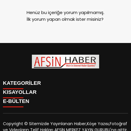
Henüz bu içeriğe yorum yapılmamış.
İlk yorum yapan olmak ister misiniz?
KATEGORİLER
KISAYOLLAR
SİYASET
E-BÜLTEN
EĞİTİM
SİYASET
EKONOMİ
EĞİTİM
KÜLTÜR SANAT
EKONOMİ
MAGAZİN
Copyright © Sitemizde Yayınlanan Haber,Köşe Yazısı,Fotoğraf
KÜLTÜR SANAT
MANŞETLER
ve Videoların Telif Hakları AFŞİN MERKEZ YAYIN GURUBU'na aittir.