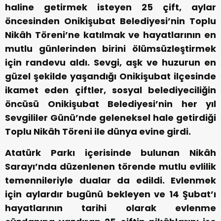
haline getirmek isteyen 25 çift, aylar
öncesinden Onikişubat Belediyesi’nin Toplu
Nikâh Töreni’ne katılmak ve hayatlarının en
mutlu günlerinden birini ölümsüzleştirmek
için randevu aldı. Sevgi, aşk ve huzurun en
güzel şekilde yaşandığı Onikişubat ilçesinde
ikamet eden çiftler, sosyal belediyeciliğin
öncüsü Onikişubat Belediyesi’nin her yıl
Sevgililer Günü’nde geleneksel hale getirdiği
Toplu Nikâh Töreni ile dünya evine girdi.
Atatürk Parkı içerisinde bulunan Nikâh
Sarayı’nda düzenlenen törende mutlu evlilik
temennileriyle dualar da edildi. Evlenmek
için aylardır bugünü bekleyen ve 14 Şubat’ı
hayatlarının tarihi olarak evlenme