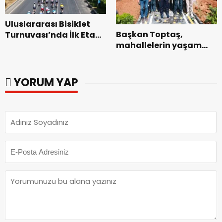
Uluslararası Bisiklet
Başkan Toptaş,
Turnuvası’nda İlk Etap
mahallelerin yaşam
Başarıyla
kalitesini artıran
Tamamlandı.
parkları ziyaret etti.
YORUM YAP