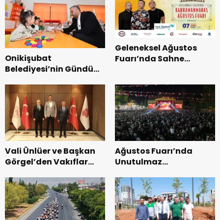
Geleneksel Ağustos
Onikişubat
Fuarı’nda Sahne
Belediyesi’nin Gündüz
Zakkum’un.
Bakımevi’nde yeni
dönemin ön kayıtları
başladı.
Vali Ünlüer ve Başkan
Ağustos Fuarı’nda
Görgel’den Vakıflar
Unutulmaz
Genel Müdürlüğü’ne
Dedublüman Gecesi.
ziyaret.