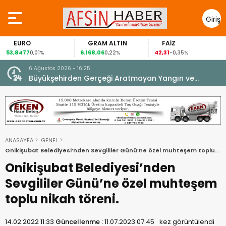
Giriş
Yap
EURO
GRAM ALTIN
FAİZ
G
8477
6.168,06
42,31
88,6
0,01%
0,22%
-0,35%
6 Ağustos 2026 - 16:25
su.
Büyükşehirden Gerçeği Aratmayan Yangın ve
Kurtarma Tatbikatı.
ANASAYFA
GENEL
Onikişubat Belediyesi’nden Sevgililer Günü’ne özel muhteşem toplu
nikah töreni.
Onikişubat Belediyesi’nden
Sevgililer Günü’ne özel muhteşem
toplu nikah töreni.
14.02.2022 11:33
Güncellenme :
11.07.2023 07:45
kez görüntülendi