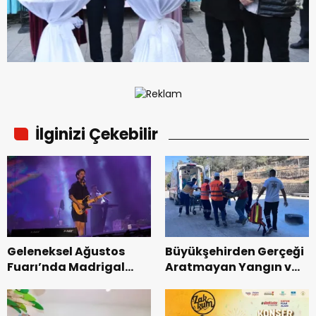
İlginizi Çekebilir
Geleneksel Ağustos
Büyükşehirden Gerçeği
Fuarı’nda Madrigal
Aratmayan Yangın ve
Coşkusu.
Kurtarma Tatbikatı.