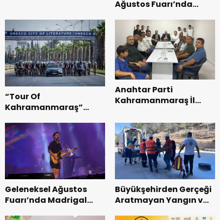
Ağustos Fuarı’nda
Bin Dinleyici Eşlik Etti.
Esnaf ve
Vatandaşlarla
Buluştu.
Anahtar Parti
“Tour Of
Kahramanmaraş İl
Kahramanmaraş”
Başkanı Kayıran, Afşin
Uluslararası Yol
Teşkilatı ile buluştu.
Bisikleti Turnuvası
Tamamlandı.
Geleneksel Ağustos
Büyükşehirden Gerçeği
Fuarı’nda Madrigal
Aratmayan Yangın ve
Coşkusu.
Kurtarma Tatbikatı.