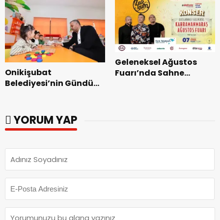
Geleneksel Ağustos
Onikişubat
Fuarı’nda Sahne
Belediyesi’nin Gündüz
Zakkum’un.
Bakımevi’nde yeni
dönemin ön kayıtları
başladı.
YORUM YAP