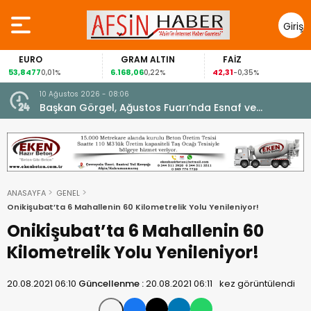
Giriş
Yap
EURO
GRAM ALTIN
FAİZ
53,8477
6.168,06
42,31
0,01%
0,22%
-0,35%
10 Ağustos 2026 - 08:06
Başkan Görgel, Ağustos Fuarı’nda Esnaf ve
Vatandaşlarla Buluştu.
ANASAYFA
GENEL
Onikişubat’ta 6 Mahallenin 60 Kilometrelik Yolu Yenileniyor!
Onikişubat’ta 6 Mahallenin 60
Kilometrelik Yolu Yenileniyor!
20.08.2021 06:10
Güncellenme :
20.08.2021 06:11
kez görüntülendi