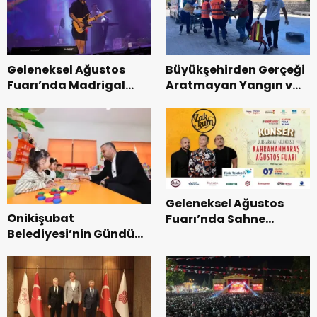
Geleneksel Ağustos
Büyükşehirden Gerçeği
Fuarı’nda Madrigal
Aratmayan Yangın ve
Coşkusu.
Kurtarma Tatbikatı.
Geleneksel Ağustos
Onikişubat
Fuarı’nda Sahne
Belediyesi’nin Gündüz
Zakkum’un.
Bakımevi’nde yeni
dönemin ön kayıtları
başladı.