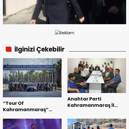
İlginizi Çekebilir
Anahtar Parti
“Tour Of
Kahramanmaraş İl
Kahramanmaraş”
Başkanı Kayıran, Afşin
Uluslararası Yol
Teşkilatı ile buluştu.
Bisikleti Turnuvası
Tamamlandı.