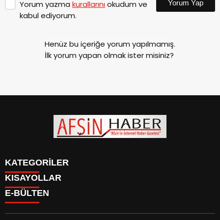
Yorum Yap
Yorum yazma
kurallarını
okudum ve
kabul ediyorum.
Henüz bu içeriğe yorum yapılmamış.
İlk yorum yapan olmak ister misiniz?
KATEGORİLER
KISAYOLLAR
SİYASET
E-BÜLTEN
EĞİTİM
SİYASET
EKONOMİ
EĞİTİM
KÜLTÜR SANAT