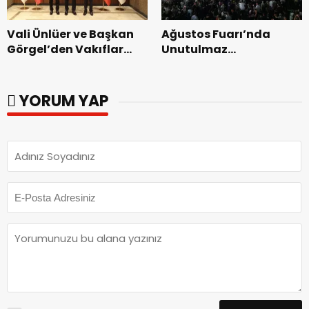
Vali Ünlüer ve Başkan
Ağustos Fuarı’nda
Görgel’den Vakıflar
Unutulmaz
Genel Müdürlüğü’ne
Dedublüman Gecesi.
ziyaret.
YORUM YAP