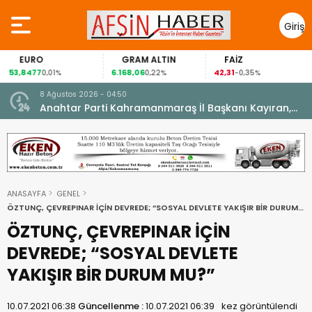
Giriş
Yap
EURO
GRAM ALTIN
FAİZ
53,8477
6.168,06
42,31
0,01%
0,22%
-0,35%
8 Ağustos 2026 - 04:50
ikleti
Anahtar Parti Kahramanmaraş İl Başkanı Kayıran,
Afşin Teşkilatı ile buluştu.
ANASAYFA
GENEL
ÖZTUNÇ, ÇEVREPINAR İÇİN DEVREDE; “SOSYAL DEVLETE YAKIŞIR BİR DURUM
MU?”
ÖZTUNÇ, ÇEVREPINAR İÇİN
DEVREDE; “SOSYAL DEVLETE
YAKIŞIR BİR DURUM MU?”
10.07.2021 06:38
Güncellenme :
10.07.2021 06:39
kez görüntülendi