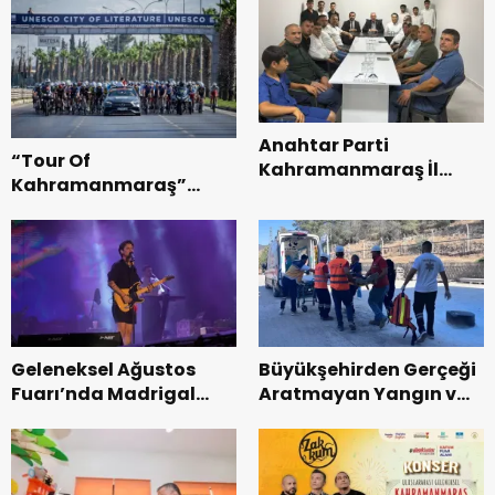
Anahtar Parti
“Tour Of
Kahramanmaraş İl
Kahramanmaraş”
Başkanı Kayıran, Afşin
Uluslararası Yol
Teşkilatı ile buluştu.
Bisikleti Turnuvası
Tamamlandı.
Geleneksel Ağustos
Büyükşehirden Gerçeği
Fuarı’nda Madrigal
Aratmayan Yangın ve
Coşkusu.
Kurtarma Tatbikatı.