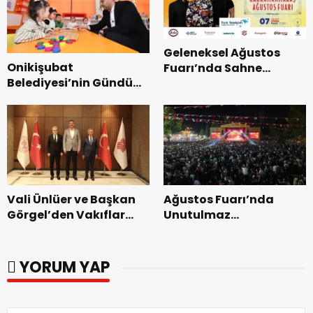
Geleneksel Ağustos
Onikişubat
Fuarı’nda Sahne
Belediyesi’nin Gündüz
Zakkum’un.
Bakımevi’nde yeni
dönemin ön kayıtları
başladı.
Vali Ünlüer ve Başkan
Ağustos Fuarı’nda
Görgel’den Vakıflar
Unutulmaz
Genel Müdürlüğü’ne
Dedublüman Gecesi.
ziyaret.
YORUM YAP